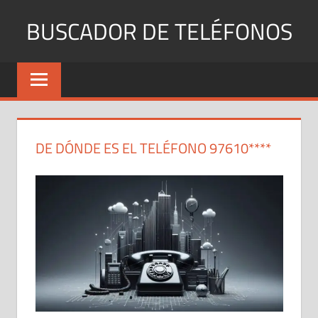
Saltar
BUSCADOR DE TELÉFONOS
al
contenido
Identifica
Números
Fijos
y
Móviles
DE DÓNDE ES EL TELÉFONO 97610****