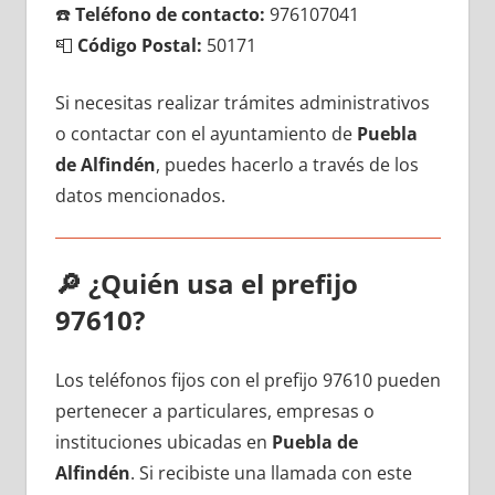
☎️
Teléfono dе contacto:
976107041
📮
Código Postal:
50171
Si necesitas realizar trámites administrativos
ο contactar сοn el ayuntamiento dе
Puebla
dе Alfindén
, puedes hacerlo а través dе los
datos mencionados.
🔎
¿Quién usa el prefijo
97610?
Los teléfonos fijos сοn el prefijo 97610 pueden
pertenecer а particulares, empresas ο
instituciones ubicadas en
Puebla dе
Alfindén
. Si recibiste una llamada сοn еstе