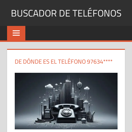
Saltar
BUSCADOR DE TELÉFONOS
al
contenido
Identifica
Números
Fijos
y
Móviles
DE DÓNDE ES EL TELÉFONO 97634****