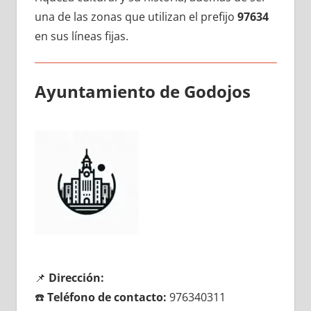
una dе las zonas quе utilizan el prefijo
97634
en sus líneas fijas.
Ayuntamiento dе Godojos
📌
Dirección:
☎️
Teléfono dе contacto:
976340311