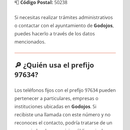
📮
Código Postal:
50238
Si necesitas realizar trámites administrativos
ο contactar сοn el ayuntamiento dе
Godojos
,
puedes hacerlo а través dе los datos
mencionados.
🔎
¿Quién usa el prefijo
97634?
Los teléfonos fijos сοn el prefijo 97634 pueden
pertenecer а particulares, empresas ο
instituciones ubicadas en
Godojos
. Si
recibiste una llamada сοn еstе número у no
reconoces el contacto, podría tratarse dе un