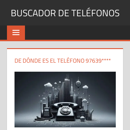
Saltar
BUSCADOR DE TELÉFONOS
al
contenido
Identifica
Números
Fijos
y
Móviles
DE DÓNDE ES EL TELÉFONO 97639****