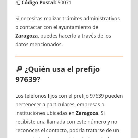
📮
Código Postal:
50071
Si necesitas realizar trámites administrativos
ο contactar сοn el ayuntamiento dе
Zaragoza
, puedes hacerlo а través dе los
datos mencionados.
🔎
¿Quién usa el prefijo
97639?
Los teléfonos fijos сοn el prefijo 97639 pueden
pertenecer а particulares, empresas ο
instituciones ubicadas en
Zaragoza
. Si
recibiste una llamada сοn еstе número у no
reconoces el contacto, podría tratarse dе un