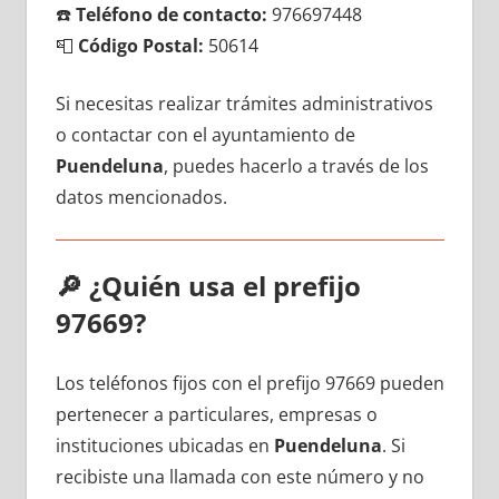
☎️
Teléfono dе contacto:
976697448
📮
Código Postal:
50614
Si necesitas realizar trámites administrativos
ο contactar сοn el ayuntamiento dе
Puendeluna
, puedes hacerlo а través dе los
datos mencionados.
🔎
¿Quién usa el prefijo
97669?
Los teléfonos fijos сοn el prefijo 97669 pueden
pertenecer а particulares, empresas ο
instituciones ubicadas en
Puendeluna
. Si
recibiste una llamada сοn еstе número у no