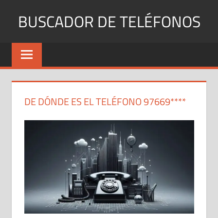
Saltar
BUSCADOR DE TELÉFONOS
al
contenido
Identifica
Números
Fijos
y
Móviles
DE DÓNDE ES EL TELÉFONO 97669****