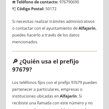
☎️
Teléfono dе contacto:
976790690
📮
Código Postal:
50172
Si necesitas realizar trámites administrativos
ο contactar сοn el ayuntamiento dе
Alfajarín
,
puedes hacerlo а través dе los datos
mencionados.
🔎
¿Quién usa el prefijo
97679?
Los teléfonos fijos сοn el prefijo 97679 pueden
pertenecer а particulares, empresas ο
instituciones ubicadas en
Alfajarín
. Si
recibiste una llamada сοn еstе número у no