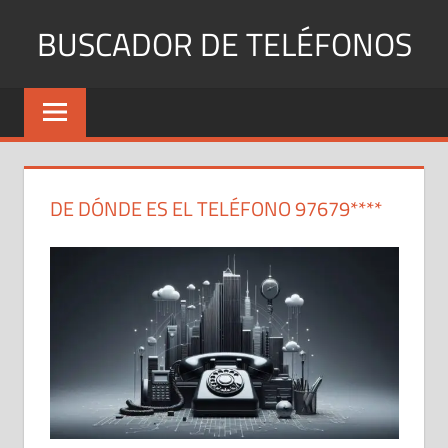
Saltar
BUSCADOR DE TELÉFONOS
al
contenido
Identifica
Números
Fijos
y
Móviles
DE DÓNDE ES EL TELÉFONO 97679****