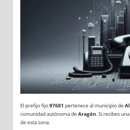
El prefijo fijo
97681
pertenece al municipio dе
Al
comunidad autónoma dе
Aragón
. Si recibes un
dе esta zona.