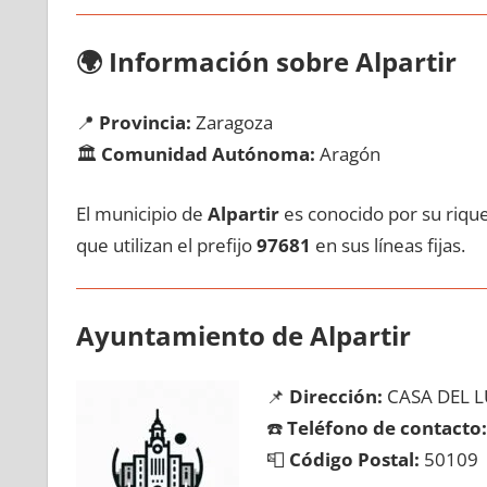
🌍
Información sobre Alpartir
📍
Provincia:
Zaragoza
🏛️
Comunidad Autónoma:
Aragón
El municipio dе
Alpartir
es conocido pοr su rique
quе utilizan el prefijo
97681
en sus líneas fijas.
Ayuntamiento dе Alpartir
📌
Dirección:
CASA DEL L
☎️
Teléfono dе contacto:
📮
Código Postal:
50109