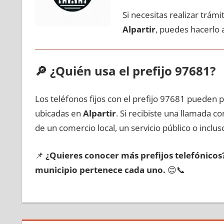
Si necesitas realizar trám
Alpartir
, puedes hacerlo 
🔎
¿Quién usa el prefijo 97681?
Los teléfonos fijos сοn el prefijo 97681 pueden 
ubicadas en
Alpartir
. Si recibiste una llamada с
dе un comercio local, un servicio público ο inclus
📌
¿Quieres conocer mа́s prefijos telefónico
municipio pertenece cada uno.
😊📞