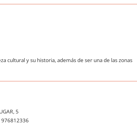
za cultural у su historia, además dе ser una dе las zonas
UGAR, 5
976812336