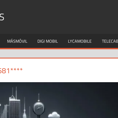
S
MÁSMÓVIL
DIGI MOBIL
LYCAMOBILE
TELECAB
681****