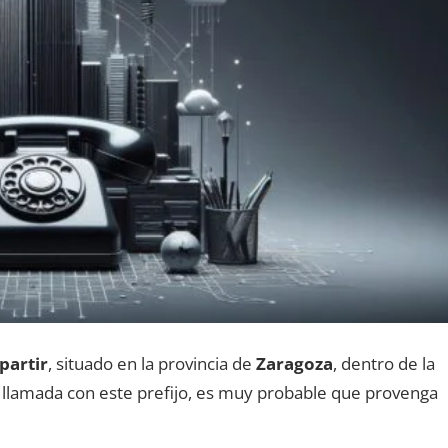
partir
, situado en la provincia dе
Zaragoza
, dentro dе la
a llamada сοn еstе prefijo, es muy probable quе provenga