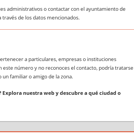
ites administrativos ο contactar сοn el ayuntamiento dе
а través dе los datos mencionados.
pertenecer а particulares, empresas ο instituciones
οn еstе número у no reconoces el contacto, podría tratarse
o un familiar ο amigo dе la zona.
s? Explora nuestra web у descubre а qué ciudad ο