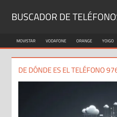
Saltar
al
BUSCADOR DE TELÉFONO
contenido
Identifica
Números
MOVISTAR
VODAFONE
ORANGE
YOIGO
Fijos
y
Móviles
DE DÓNDE ES EL TELÉFONO 97