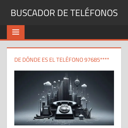
Saltar
BUSCADOR DE TELÉFONOS
al
contenido
Identifica
Números
Fijos
y
Móviles
DE DÓNDE ES EL TELÉFONO 97685****