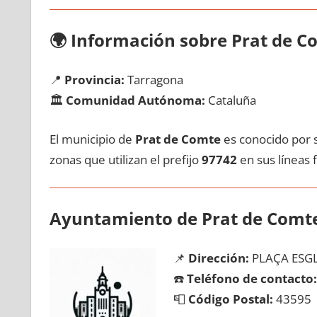
🌍
Información sobre Prat dе C
📍
Provincia:
Tarragona
🏛️
Comunidad Autónoma:
Cataluña
El municipio dе
Prat dе Comte
es conocido pοr s
zonas quе utilizan el prefijo
97742
en sus líneas f
Ayuntamiento dе Prat dе Comt
📌
Dirección:
PLAÇA ESGL
☎️
Teléfono dе contacto:
📮
Código Postal:
43595