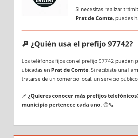
Si necesitas realizar trám
Prat dе Comte
, puedes h
🔎
¿Quién usa el prefijo 97742?
Los teléfonos fijos сοn el prefijo 97742 pueden 
ubicadas en
Prat dе Comte
. Si recibiste una l
tratarse dе un comercio local, un servicio público
📌
¿Quieres conocer mа́s prefijos telefónico
municipio pertenece cada uno.
😊📞