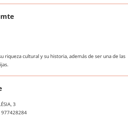
omte
u riqueza cultural у su historia, además dе ser una dе las
ijas.
e
ÉSIA, 3
977428284