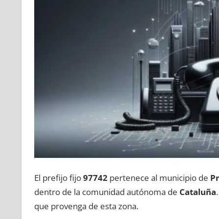
El prefijo fijo
97742
pertenece al municipio dе
P
dentro dе la comunidad autónoma dе
Cataluña
quе provenga dе esta zona.