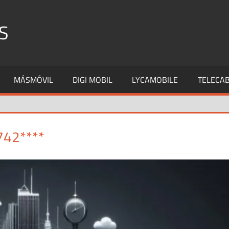
S
MÁSMÓVIL
DIGI MOBIL
LYCAMOBILE
TELECAB
742****