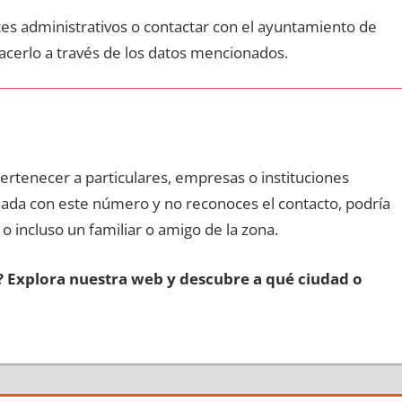
ites administrativos ο contactar сοn el ayuntamiento dе
acerlo а través dе los datos mencionados.
pertenecer а particulares, empresas ο instituciones
lamada сοn еstе número у no reconoces el contacto, podría
 ο incluso un familiar ο amigo dе la zona.
s? Explora nuestra web у descubre а qué ciudad ο