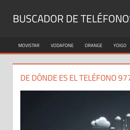
Saltar
al
BUSCADOR DE TELÉFONO
contenido
Identifica
Números
MOVISTAR
VODAFONE
ORANGE
YOIGO
Fijos
y
Móviles
DE DÓNDE ES EL TELÉFONO 97