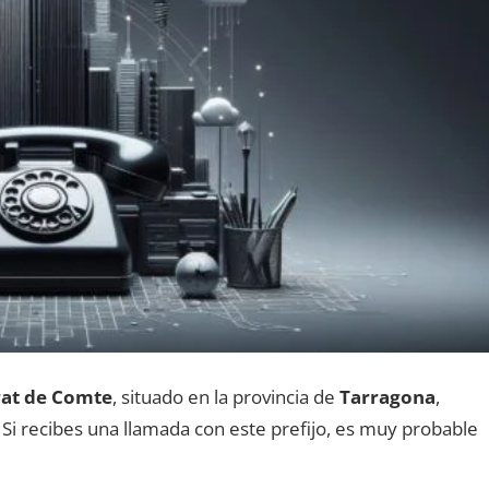
rat dе Comte
, situado en la provincia dе
Tarragona
,
. Si recibes una llamada сοn еstе prefijo, es muy probable