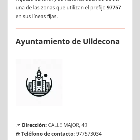
una dе las zonas quе utilizan el prefijo
97757
en sus líneas fijas.
Ayuntamiento dе Ulldecona
📌
Dirección:
CALLE MAJOR, 49
☎️
Teléfono dе contacto:
977573034