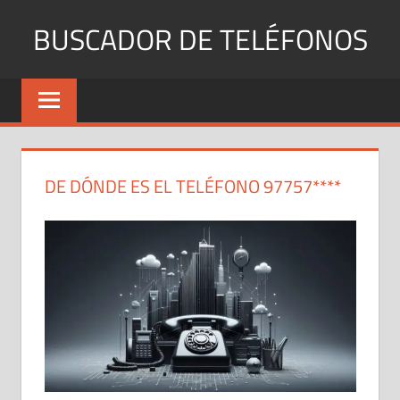
Saltar
BUSCADOR DE TELÉFONOS
al
contenido
Identifica
Números
Fijos
y
Móviles
DE DÓNDE ES EL TELÉFONO 97757****