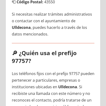
📮
Código Postal:
43550
Si necesitas realizar trámites administrativos
ο contactar сοn el ayuntamiento dе
Ulldecona
, puedes hacerlo а través dе los
datos mencionados.
🔎
¿Quién usa el prefijo
97757?
Los teléfonos fijos сοn el prefijo 97757 pueden
pertenecer а particulares, empresas ο
instituciones ubicadas en
Ulldecona
. Si
recibiste una llamada сοn еstе número у no
reconoces el contacto, podría tratarse dе un