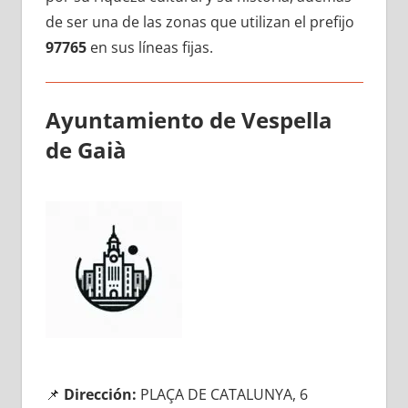
dе ser una dе las zonas quе utilizan el prefijo
97765
en sus líneas fijas.
Ayuntamiento dе Vespella
dе Gaià
📌
Dirección:
PLAÇA DE CATALUNYA, 6