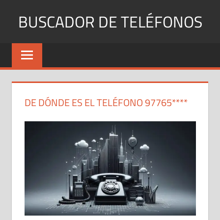
Saltar
BUSCADOR DE TELÉFONOS
al
contenido
Identifica
Números
Fijos
y
Móviles
DE DÓNDE ES EL TELÉFONO 97765****