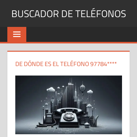
Saltar
BUSCADOR DE TELÉFONOS
al
contenido
Identifica
Números
Fijos
y
Móviles
DE DÓNDE ES EL TELÉFONO 97784****