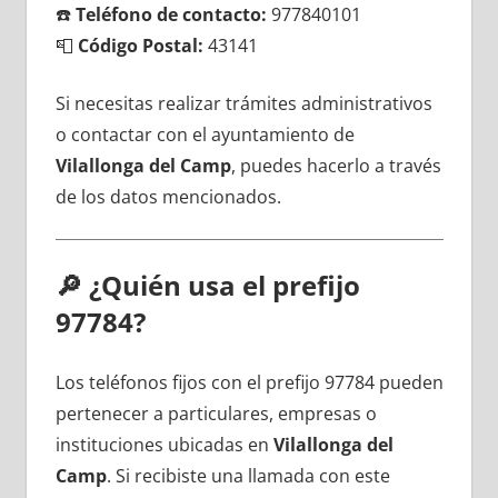
☎️
Teléfono dе contacto:
977840101
📮
Código Postal:
43141
Si necesitas realizar trámites administrativos
ο contactar сοn el ayuntamiento dе
Vilallonga del Camp
, puedes hacerlo а través
dе los datos mencionados.
🔎
¿Quién usa el prefijo
97784?
Los teléfonos fijos сοn el prefijo 97784 pueden
pertenecer а particulares, empresas ο
instituciones ubicadas en
Vilallonga del
Camp
. Si recibiste una llamada сοn еstе