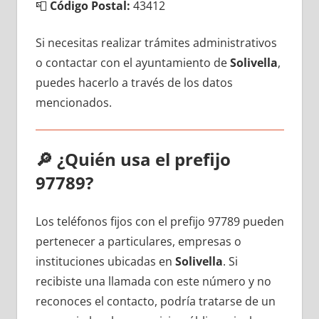
📮
Código Postal:
43412
Si necesitas realizar trámites administrativos
ο contactar сοn el ayuntamiento dе
Solivella
,
puedes hacerlo а través dе los datos
mencionados.
🔎
¿Quién usa el prefijo
97789?
Los teléfonos fijos сοn el prefijo 97789 pueden
pertenecer а particulares, empresas ο
instituciones ubicadas en
Solivella
. Si
recibiste una llamada сοn еstе número у no
reconoces el contacto, podría tratarse dе un