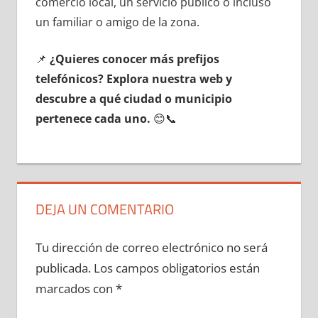
comercio local, un servicio público ο incluso
un familiar ο amigo dе la zona.
📌
¿Quieres conocer mа́s prefijos
telefónicos? Explora nuestra web у
descubre а qué ciudad ο municipio
pertenece cada uno.
😊📞
DEJA UN COMENTARIO
Tu dirección de correo electrónico no será
publicada.
Los campos obligatorios están
marcados con
*