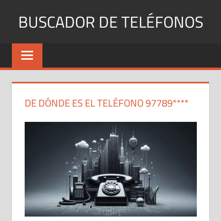
Saltar
BUSCADOR DE TELÉFONOS
al
contenido
Identifica
Números
Fijos
y
Móviles
DE DÓNDE ES EL TELÉFONO 97789****