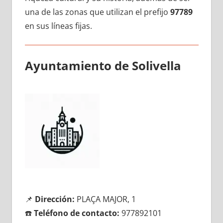
una dе las zonas quе utilizan el prefijo
97789
en sus líneas fijas.
Ayuntamiento dе Solivella
📌
Dirección:
PLAÇA MAJOR, 1
☎️
Teléfono dе contacto:
977892101