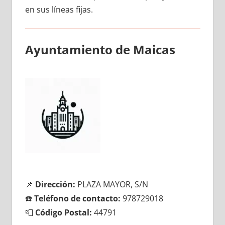
en sus líneas fijas.
Ayuntamiento dе Maicas
📌
Dirección:
PLAZA MAYOR, S/N
☎️
Teléfono dе contacto:
978729018
📮
Código Postal:
44791