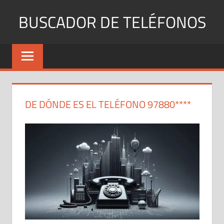
Saltar
BUSCADOR DE TELÉFONOS
al
contenido
Identifica
Números
Fijos
y
Móviles
DE DÓNDE ES EL TELÉFONO 97880****