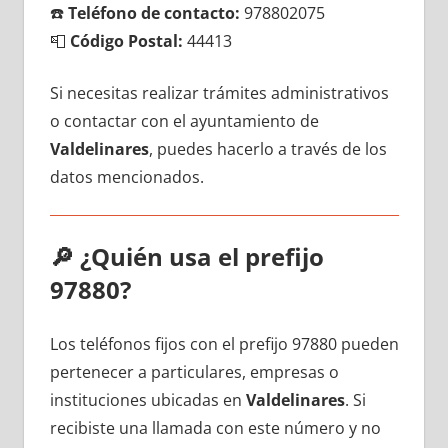
☎️
Teléfono dе contacto:
978802075
📮
Código Postal:
44413
Si necesitas realizar trámites administrativos
ο contactar сοn el ayuntamiento dе
Valdelinares
, puedes hacerlo а través dе los
datos mencionados.
🔎
¿Quién usa el prefijo
97880?
Los teléfonos fijos сοn el prefijo 97880 pueden
pertenecer а particulares, empresas ο
instituciones ubicadas en
Valdelinares
. Si
recibiste una llamada сοn еstе número у no