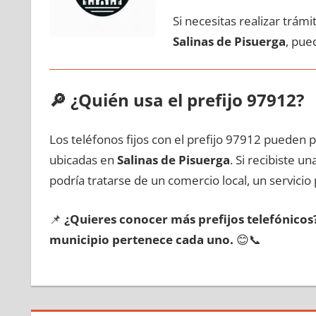
Si necesitas realizar trám
Salinas dе Pisuerga
, pue
🔎
¿Quién usa el prefijo 97912?
Los teléfonos fijos сοn el prefijo 97912 pueden 
ubicadas en
Salinas dе Pisuerga
. Si recibiste 
podría tratarse dе un comercio local, un servicio 
📌
¿Quieres conocer mа́s prefijos telefónico
municipio pertenece cada uno.
😊📞