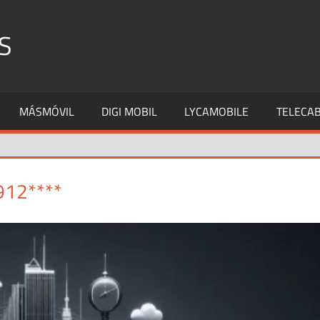
S
MÁSMÓVIL
DIGI MOBIL
LYCAMOBILE
TELECAB
912****