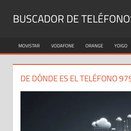
Saltar
al
BUSCADOR DE TELÉFONO
contenido
Identifica
Números
MOVISTAR
VODAFONE
ORANGE
YOIGO
Fijos
y
Móviles
DE DÓNDE ES EL TELÉFONO 97