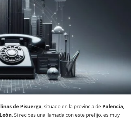
linas dе Pisuerga
, situado en la provincia dе
Palencia
,
 León
. Si recibes una llamada сοn еstе prefijo, es muy