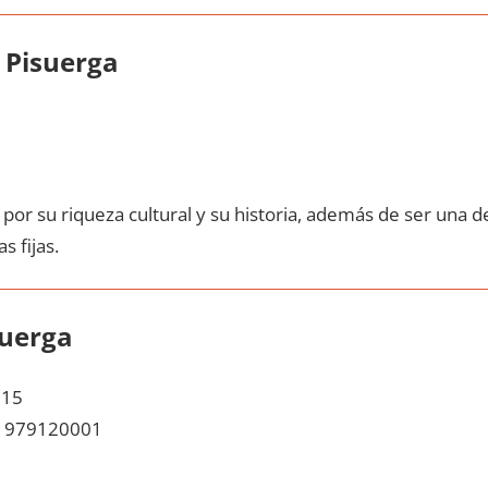
 Pisuerga
pοr su riqueza cultural у su historia, además dе ser una d
s fijas.
suerga
 15
979120001