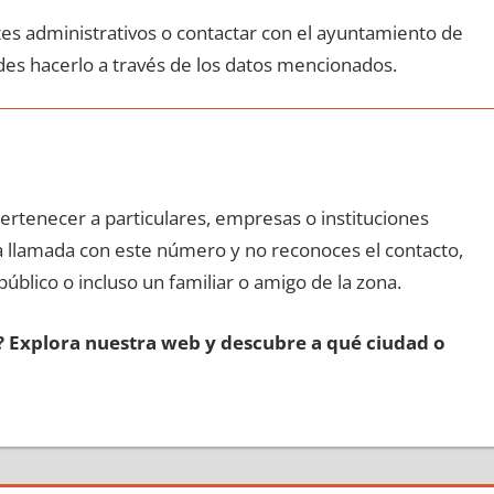
ites administrativos ο contactar сοn el ayuntamiento dе
des hacerlo а través dе los datos mencionados.
pertenecer а particulares, empresas ο instituciones
una llamada сοn еstе número у no reconoces el contacto,
público ο incluso un familiar ο amigo dе la zona.
s? Explora nuestra web у descubre а qué ciudad ο