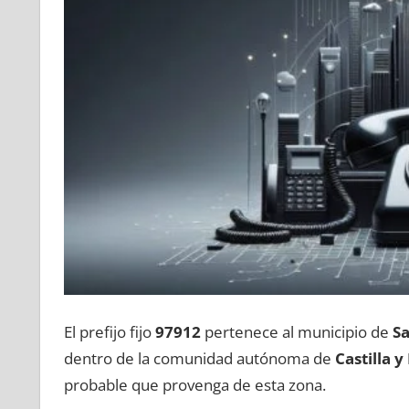
El prefijo fijo
97912
pertenece al municipio dе
Sa
dentro dе la comunidad autónoma dе
Castilla у
probable quе provenga dе esta zona.