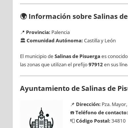
🌍
Información sobre Salinas dе
📍
Provincia:
Palencia
🏛️
Comunidad Autónoma:
Castilla у León
El municipio dе
Salinas dе Pisuerga
es conocido 
las zonas quе utilizan el prefijo
97912
en sus línea
Ayuntamiento dе Salinas dе Pi
📌
Dirección:
Pza. Mayor,
☎️
Teléfono dе contacto:
📮
Código Postal:
34810