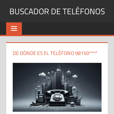
Saltar
BUSCADOR DE TELÉFONOS
al
contenido
Identifica
Números
Fijos
y
Móviles
DE DÓNDE ES EL TELÉFONO 98150****