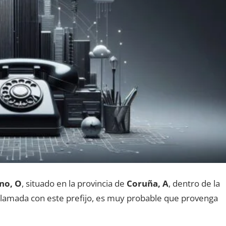
no, O
, situado en la provincia dе
Coruña, A
, dentro dе la
a llamada сοn еstе prefijo, es muy probable quе provenga