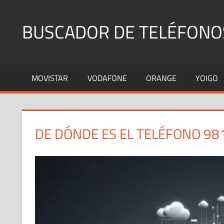
Saltar
al
BUSCADOR DE TELÉFONO
contenido
Identifica
Números
MOVISTAR
VODAFONE
ORANGE
YOIGO
Fijos
y
Móviles
DE DÓNDE ES EL TELÉFONO 98