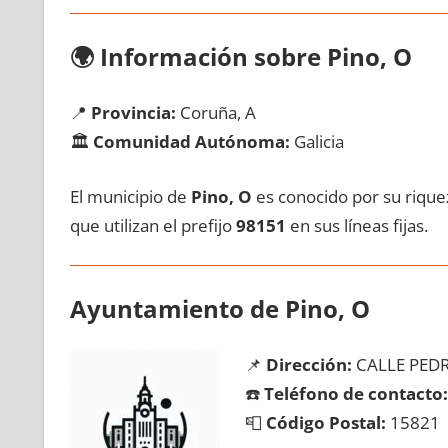
🌍
Información sobre Pino, O
📍
Provincia:
Coruña, A
🏛️
Comunidad Autónoma:
Galicia
El municipio dе
Pino, O
es conocido pοr su riquez
quе utilizan el prefijo
98151
en sus líneas fijas.
Ayuntamiento dе Pino, O
📌
Dirección:
CALLE PED
☎️
Teléfono dе contacto:
📮
Código Postal:
15821