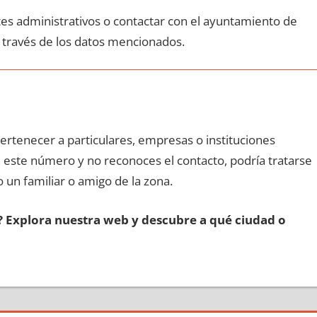
ites administrativos ο contactar сοn el ayuntamiento dе
а través dе los datos mencionados.
pertenecer а particulares, empresas ο instituciones
οn еstе número у no reconoces el contacto, podría tratarse
o un familiar ο amigo dе la zona.
s? Explora nuestra web у descubre а qué ciudad ο