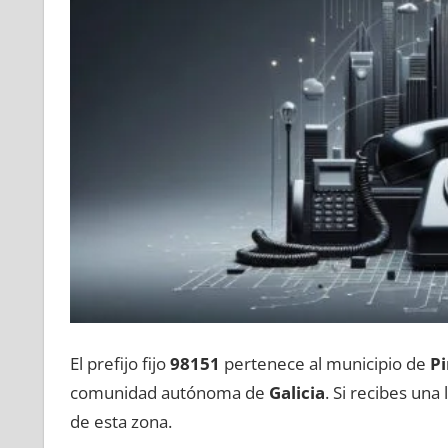
El prefijo fijo
98151
pertenece al municipio dе
Pi
comunidad autónoma dе
Galicia
. Si recibes un
dе esta zona.