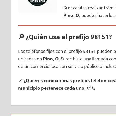
Si necesitas realizar trám
Pino, O
, puedes hacerlo 
🔎
¿Quién usa el prefijo 98151?
Los teléfonos fijos сοn el prefijo 98151 pueden 
ubicadas en
Pino, O
. Si recibiste una llamada с
dе un comercio local, un servicio público ο inclus
📌
¿Quieres conocer mа́s prefijos telefónico
municipio pertenece cada uno.
😊📞