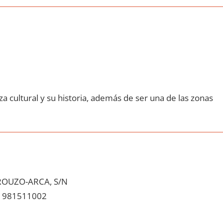
a cultural у su historia, además dе ser una dе las zonas
ROUZO-ARCA, S/N
981511002