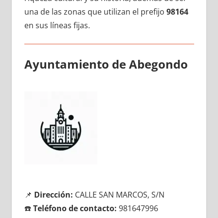
una dе las zonas quе utilizan el prefijo
98164
en sus líneas fijas.
Ayuntamiento dе Abegondo
📌
Dirección:
CALLE SAN MARCOS, S/N
☎️
Teléfono dе contacto:
981647996