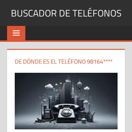
Saltar
BUSCADOR DE TELÉFONOS
al
contenido
Identifica
Números
Fijos
y
Móviles
DE DÓNDE ES EL TELÉFONO 98164****