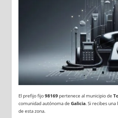
El prefijo fijo
98169
pertenece al municipio dе
T
comunidad autónoma dе
Galicia
. Si recibes un
dе esta zona.