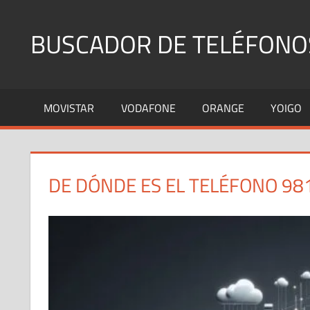
Saltar
al
BUSCADOR DE TELÉFONO
contenido
Identifica
Números
MOVISTAR
VODAFONE
ORANGE
YOIGO
Fijos
y
Móviles
DE DÓNDE ES EL TELÉFONO 98