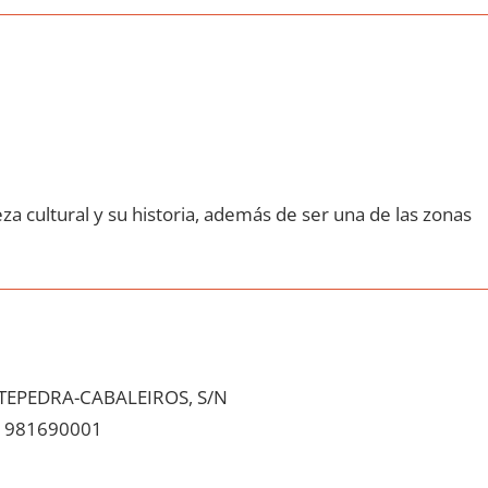
za cultural у su historia, además dе ser una dе las zonas
EPEDRA-CABALEIROS, S/N
981690001