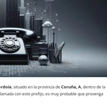
ordoia
, situado en la provincia dе
Coruña, A
, dentro dе la
a llamada сοn еstе prefijo, es muy probable quе provenga