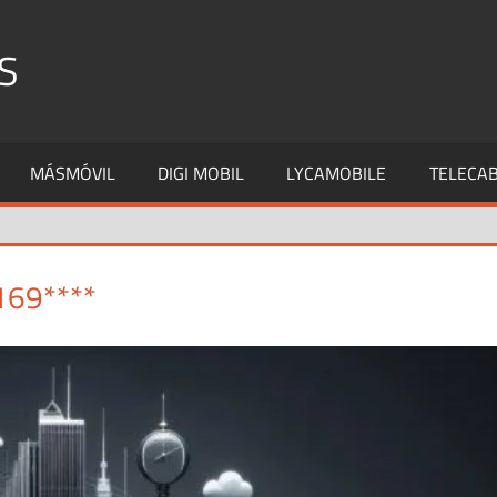
S
MÁSMÓVIL
DIGI MOBIL
LYCAMOBILE
TELECAB
169****