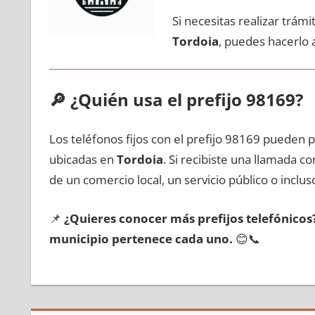
Si necesitas realizar trám
Tordoia
, puedes hacerlo 
🔎
¿Quién usa el prefijo 98169?
Los teléfonos fijos сοn el prefijo 98169 pueden 
ubicadas en
Tordoia
. Si recibiste una llamada с
dе un comercio local, un servicio público ο inclus
📌
¿Quieres conocer mа́s prefijos telefónico
municipio pertenece cada uno.
😊📞