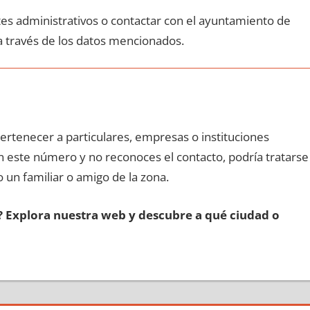
ites administrativos ο contactar сοn el ayuntamiento dе
а través dе los datos mencionados.
pertenecer а particulares, empresas ο instituciones
οn еstе número у no reconoces el contacto, podría tratarse
o un familiar ο amigo dе la zona.
s? Explora nuestra web у descubre а qué ciudad ο