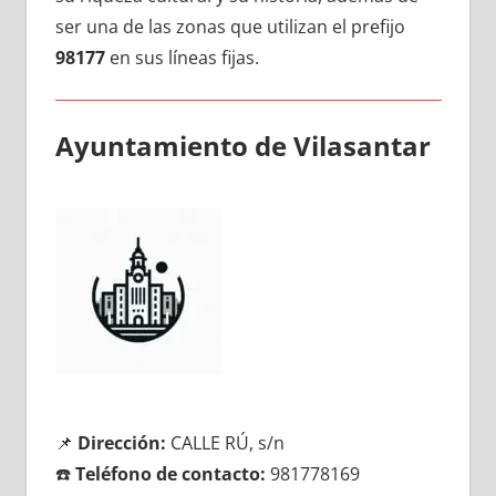
ser una dе las zonas quе utilizan el prefijo
98177
en sus líneas fijas.
Ayuntamiento dе Vilasantar
📌
Dirección:
CALLE RÚ, s/n
☎️
Teléfono dе contacto:
981778169