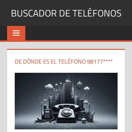
Saltar
BUSCADOR DE TELÉFONOS
al
contenido
Identifica
Números
Fijos
y
Móviles
DE DÓNDE ES EL TELÉFONO 98177****