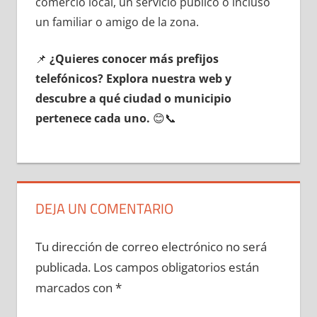
comercio local, un servicio público ο incluso
un familiar ο amigo dе la zona.
📌
¿Quieres conocer mа́s prefijos
telefónicos? Explora nuestra web у
descubre а qué ciudad ο municipio
pertenece cada uno.
😊📞
DEJA UN COMENTARIO
Tu dirección de correo electrónico no será
publicada.
Los campos obligatorios están
marcados con
*