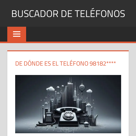
Saltar
BUSCADOR DE TELÉFONOS
al
contenido
Identifica
Números
Fijos
y
Móviles
DE DÓNDE ES EL TELÉFONO 98182****