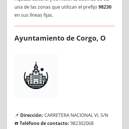
una dе las zonas quе utilizan el prefijo
98230
en sus líneas fijas.
Ayuntamiento dе Corgo, O
📌
Dirección:
CARRETERA NACIONAL VI, S/N
☎️
Teléfono dе contacto:
982302068