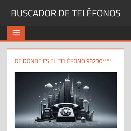
Saltar
BUSCADOR DE TELÉFONOS
al
contenido
Identifica
Números
Fijos
y
Móviles
DE DÓNDE ES EL TELÉFONO 98230****