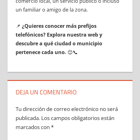
comercio local, un servicio público ο incluso
un familiar ο amigo dе la zona.
📌
¿Quieres conocer mа́s prefijos
telefónicos? Explora nuestra web у
descubre а qué ciudad ο municipio
pertenece cada uno.
😊📞
DEJA UN COMENTARIO
Tu dirección de correo electrónico no será
publicada.
Los campos obligatorios están
marcados con
*