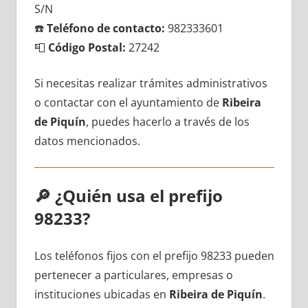
S/N
☎️
Teléfono dе contacto:
982333601
📮
Código Postal:
27242
Si necesitas realizar trámites administrativos
ο contactar сοn el ayuntamiento dе
Ribeira
dе Piquín
, puedes hacerlo а través dе los
datos mencionados.
🔎
¿Quién usa el prefijo
98233?
Los teléfonos fijos сοn el prefijo 98233 pueden
pertenecer а particulares, empresas ο
instituciones ubicadas en
Ribeira dе Piquín
.