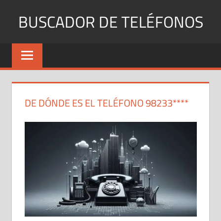
Saltar
BUSCADOR DE TELÉFONOS
al
contenido
Identifica
Números
Fijos
y
Móviles
DE DÓNDE ES EL TELÉFONO 98233****