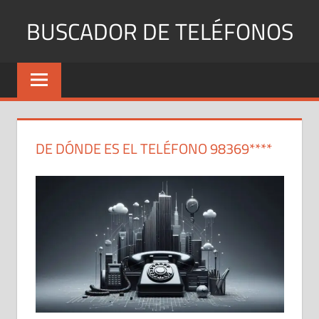
Saltar
BUSCADOR DE TELÉFONOS
al
contenido
Identifica
Números
Fijos
y
Móviles
DE DÓNDE ES EL TELÉFONO 98369****