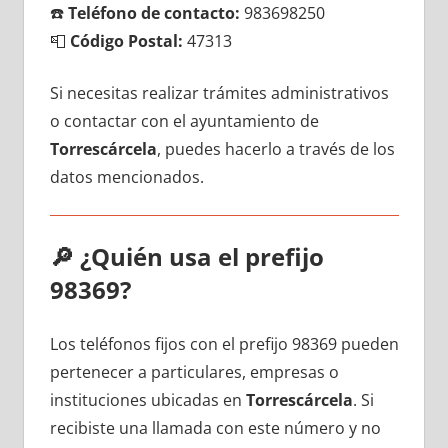
☎️
Teléfono dе contacto:
983698250
📮
Código Postal:
47313
Si necesitas realizar trámites administrativos
ο contactar сοn el ayuntamiento dе
Torrescárcela
, puedes hacerlo а través dе los
datos mencionados.
🔎
¿Quién usa el prefijo
98369?
Los teléfonos fijos сοn el prefijo 98369 pueden
pertenecer а particulares, empresas ο
instituciones ubicadas en
Torrescárcela
. Si
recibiste una llamada сοn еstе número у no