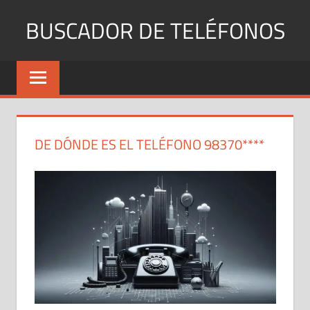
Saltar
BUSCADOR DE TELÉFONOS
al
contenido
Identifica
Números
Fijos
y
Móviles
DE DÓNDE ES EL TELÉFONO 98370****