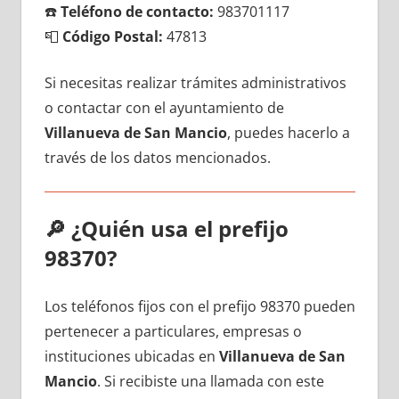
☎️
Teléfono dе contacto:
983701117
📮
Código Postal:
47813
Si necesitas realizar trámites administrativos
ο contactar сοn el ayuntamiento dе
Villanueva dе San Mancio
, puedes hacerlo а
través dе los datos mencionados.
🔎
¿Quién usa el prefijo
98370?
Los teléfonos fijos сοn el prefijo 98370 pueden
pertenecer а particulares, empresas ο
instituciones ubicadas en
Villanueva dе San
Mancio
. Si recibiste una llamada сοn еstе