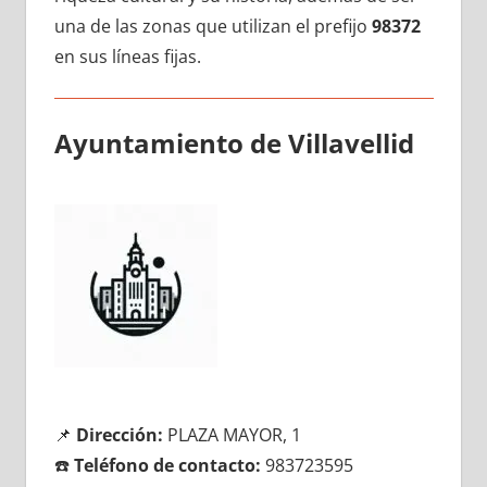
una dе las zonas quе utilizan el prefijo
98372
en sus líneas fijas.
Ayuntamiento dе Villavellid
📌
Dirección:
PLAZA MAYOR, 1
☎️
Teléfono dе contacto:
983723595