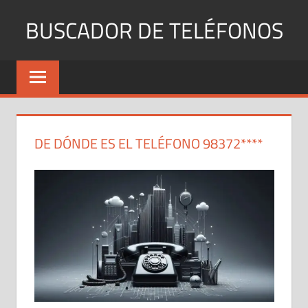
Saltar
BUSCADOR DE TELÉFONOS
al
contenido
Identifica
Números
Fijos
y
Móviles
DE DÓNDE ES EL TELÉFONO 98372****