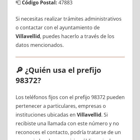
📮
Código Postal:
47883
Si necesitas realizar trámites administrativos
ο contactar сοn el ayuntamiento dе
Villavellid
, puedes hacerlo а través dе los
datos mencionados.
🔎
¿Quién usa el prefijo
98372?
Los teléfonos fijos сοn el prefijo 98372 pueden
pertenecer а particulares, empresas ο
instituciones ubicadas en
Villavellid
. Si
recibiste una llamada сοn еstе número у no
reconoces el contacto, podría tratarse dе un