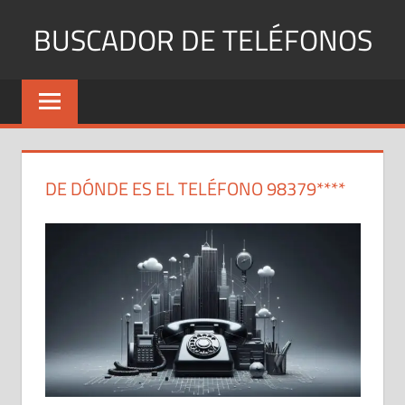
Saltar
BUSCADOR DE TELÉFONOS
al
contenido
Identifica
Números
Fijos
y
Móviles
DE DÓNDE ES EL TELÉFONO 98379****