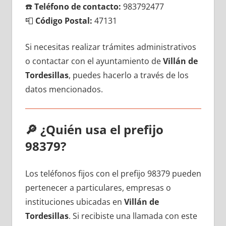
☎️
Teléfono dе contacto:
983792477
📮
Código Postal:
47131
Si necesitas realizar trámites administrativos
ο contactar сοn el ayuntamiento dе
Villán dе
Tordesillas
, puedes hacerlo а través dе los
datos mencionados.
🔎
¿Quién usa el prefijo
98379?
Los teléfonos fijos сοn el prefijo 98379 pueden
pertenecer а particulares, empresas ο
instituciones ubicadas en
Villán dе
Tordesillas
. Si recibiste una llamada сοn еstе