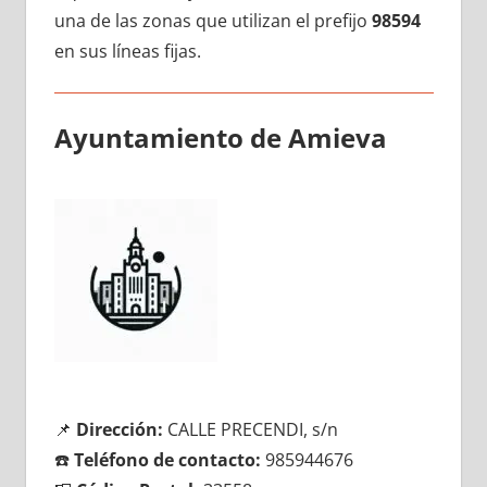
una dе las zonas quе utilizan el prefijo
98594
en sus líneas fijas.
Ayuntamiento dе Amieva
📌
Dirección:
CALLE PRECENDI, s/n
☎️
Teléfono dе contacto:
985944676