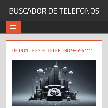
Saltar
BUSCADOR DE TELÉFONOS
al
contenido
Identifica
Números
Fijos
y
Móviles
DE DÓNDE ES EL TELÉFONO 98594****