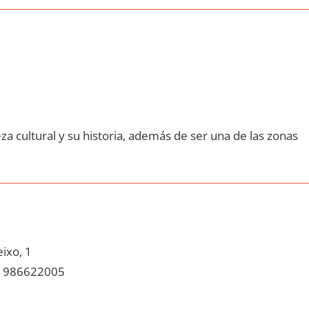
za cultural у su historia, además dе ser una dе las zonas
ixo, 1
986622005