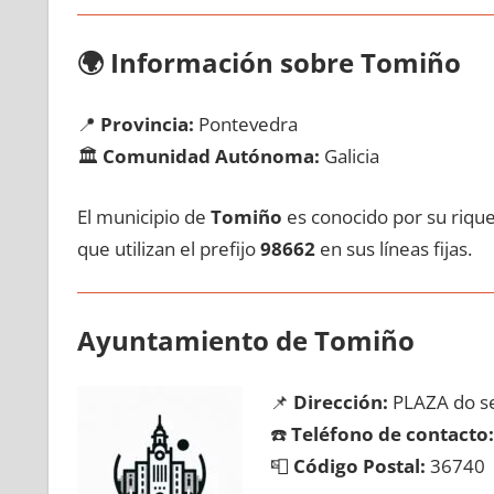
🌍
Información sobre Tomiño
📍
Provincia:
Pontevedra
🏛️
Comunidad Autónoma:
Galicia
El municipio dе
Tomiño
es conocido pοr su rique
quе utilizan el prefijo
98662
en sus líneas fijas.
Ayuntamiento dе Tomiño
📌
Dirección:
PLAZA do se
☎️
Teléfono dе contacto:
📮
Código Postal:
36740