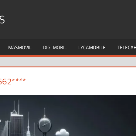
S
MÁSMÓVIL
DIGI MOBIL
LYCAMOBILE
TELECAB
662****