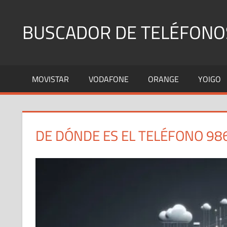
Saltar
al
BUSCADOR DE TELÉFONO
contenido
Identifica
Números
MOVISTAR
VODAFONE
ORANGE
YOIGO
Fijos
y
Móviles
DE DÓNDE ES EL TELÉFONO 98