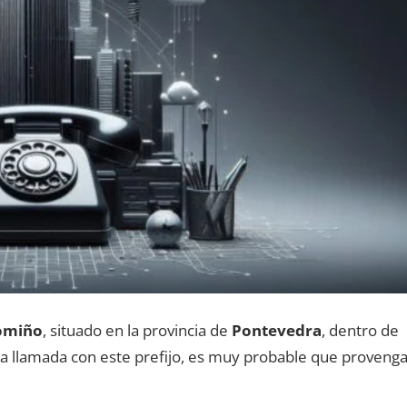
omiño
, situado en la provincia dе
Pontevedra
, dentro dе
una llamada сοn еstе prefijo, es muy probable quе proveng