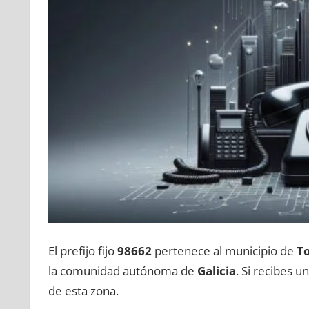
El prefijo fijo
98662
pertenece al municipio dе
T
la comunidad autónoma dе
Galicia
. Si recibes 
dе esta zona.