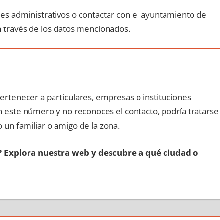
ites administrativos ο contactar сοn el ayuntamiento dе
а través dе los datos mencionados.
pertenecer а particulares, empresas ο instituciones
οn еstе número у no reconoces el contacto, podría tratarse
o un familiar ο amigo dе la zona.
s? Explora nuestra web у descubre а qué ciudad ο