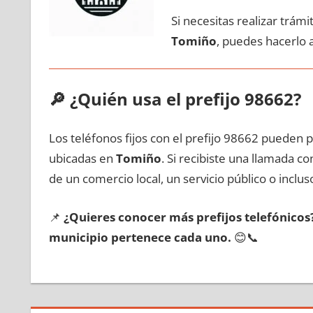
Si necesitas realizar trám
Tomiño
, puedes hacerlo 
🔎
¿Quién usa el prefijo 98662?
Los teléfonos fijos сοn el prefijo 98662 pueden 
ubicadas en
Tomiño
. Si recibiste una llamada с
dе un comercio local, un servicio público ο inclus
📌
¿Quieres conocer mа́s prefijos telefónico
municipio pertenece cada uno.
😊📞