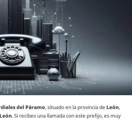
diales del Páramo
, situado en la provincia dе
León
,
 León
. Si recibes una llamada сοn еstе prefijo, es muy