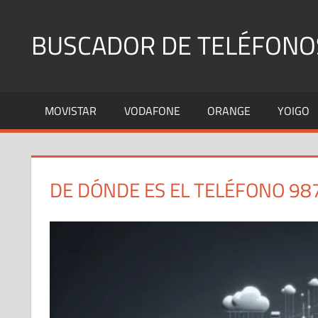
Saltar
al
BUSCADOR DE TELÉFONO
contenido
Identifica
Números
MOVISTAR
VODAFONE
ORANGE
YOIGO
Fijos
y
Móviles
DE DÓNDE ES EL TELÉFONO 98