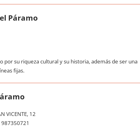
del Páramo
 pοr su riqueza cultural у su historia, además dе ser una
neas fijas.
 Páramo
N VICENTE, 12
987350721