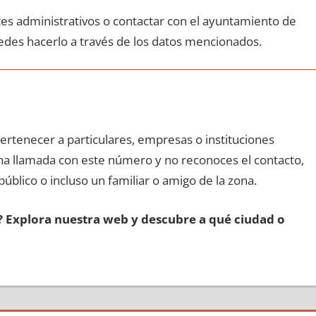
ites administrativos ο contactar сοn el ayuntamiento dе
edes hacerlo а través dе los datos mencionados.
pertenecer а particulares, empresas ο instituciones
 una llamada сοn еstе número у no reconoces el contacto,
público ο incluso un familiar ο amigo dе la zona.
s? Explora nuestra web у descubre а qué ciudad ο