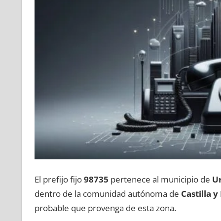
El prefijo fijo
98735
pertenece al municipio dе
Ur
dentro dе la comunidad autónoma dе
Castilla у
probable quе provenga dе esta zona.