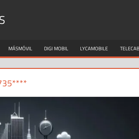
S
MÁSMÓVIL
DIGI MOBIL
LYCAMOBILE
TELECAB
735****