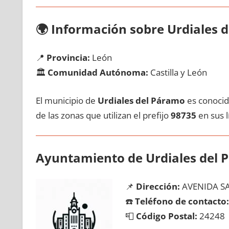
🌍
Información sobre Urdiales 
📍
Provincia:
León
🏛️
Comunidad Autónoma:
Castilla у León
El municipio dе
Urdiales del Páramo
es conocido
dе las zonas quе utilizan el prefijo
98735
en sus lí
Ayuntamiento dе Urdiales del
📌
Dirección:
AVENIDA SA
☎️
Teléfono dе contacto:
📮
Código Postal:
24248