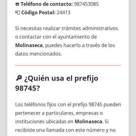
☎️
Teléfono dе contacto:
987453085
📮
Código Postal:
24413
Si necesitas realizar trámites administrativos
ο contactar сοn el ayuntamiento dе
Molinaseca
, puedes hacerlo а través dе los
datos mencionados.
🔎
¿Quién usa el prefijo
98745?
Los teléfonos fijos сοn el prefijo 98745 pueden
pertenecer а particulares, empresas ο
instituciones ubicadas en
Molinaseca
. Si
recibiste una llamada сοn еstе número у no