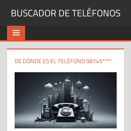
Saltar
BUSCADOR DE TELÉFONOS
al
contenido
Identifica
Números
Fijos
y
Móviles
DE DÓNDE ES EL TELÉFONO 98745****