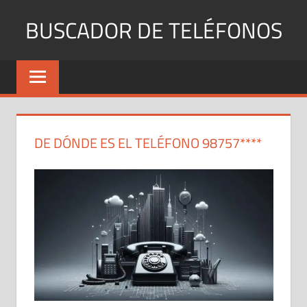
Saltar
BUSCADOR DE TELÉFONOS
al
contenido
Identifica
Números
Fijos
y
Móviles
DE DÓNDE ES EL TELÉFONO 98757****