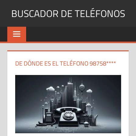
Saltar
BUSCADOR DE TELÉFONOS
al
contenido
Identifica
Números
Fijos
y
Móviles
DE DÓNDE ES EL TELÉFONO 98758****