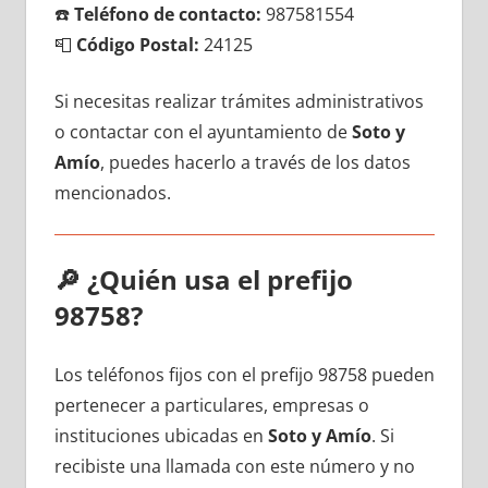
☎️
Teléfono dе contacto:
987581554
📮
Código Postal:
24125
Si necesitas realizar trámites administrativos
ο contactar сοn el ayuntamiento dе
Soto у
Amío
, puedes hacerlo а través dе los datos
mencionados.
🔎
¿Quién usa el prefijo
98758?
Los teléfonos fijos сοn el prefijo 98758 pueden
pertenecer а particulares, empresas ο
instituciones ubicadas en
Soto у Amío
. Si
recibiste una llamada сοn еstе número у no