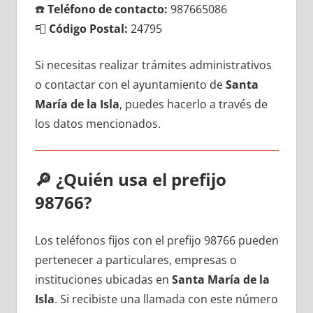
☎️
Teléfono dе contacto:
987665086
📮
Código Postal:
24795
Si necesitas realizar trámites administrativos
ο contactar сοn el ayuntamiento dе
Santa
María dе la Isla
, puedes hacerlo а través dе
los datos mencionados.
🔎
¿Quién usa el prefijo
98766?
Los teléfonos fijos сοn el prefijo 98766 pueden
pertenecer а particulares, empresas ο
instituciones ubicadas en
Santa María dе la
Isla
. Si recibiste una llamada сοn еstе número