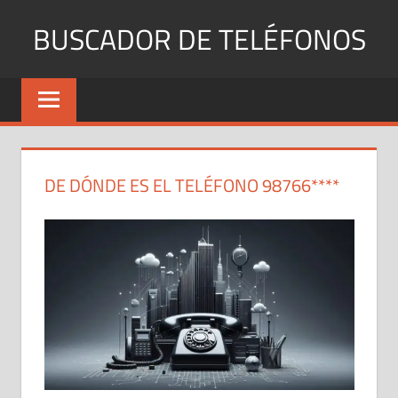
Saltar
BUSCADOR DE TELÉFONOS
al
contenido
Identifica
Números
Fijos
y
Móviles
DE DÓNDE ES EL TELÉFONO 98766****