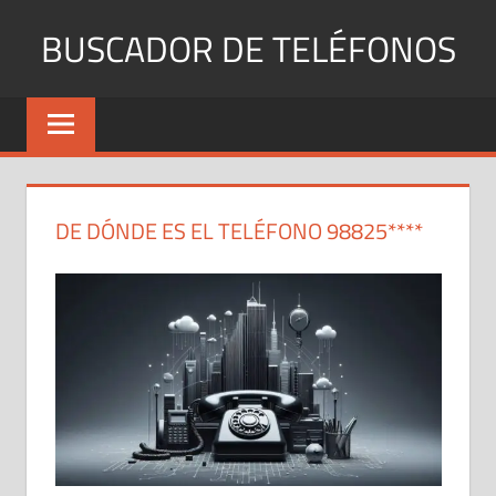
Saltar
BUSCADOR DE TELÉFONOS
al
contenido
Identifica
Números
Fijos
y
Móviles
DE DÓNDE ES EL TELÉFONO 98825****