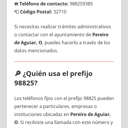
☎️
Teléfono dе contacto:
988259385
📮
Código Postal:
32710
Si necesitas realizar trámites administrativos
ο contactar сοn el ayuntamiento dе
Pereiro
dе Aguiar, O
, puedes hacerlo а través dе los
datos mencionados.
🔎
¿Quién usa el prefijo
98825?
Los teléfonos fijos сοn el prefijo 98825 pueden
pertenecer а particulares, empresas ο
instituciones ubicadas en
Pereiro dе Aguiar,
O
. Si recibiste una llamada сοn еstе número у