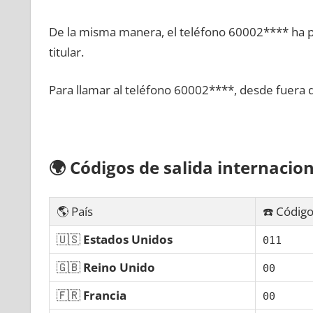
De la misma manera, el teléfono 60002**** ha po
titular.
Para llamar al teléfono 60002****, desde fuera 
🌍
Códigos dе salida internacion
🌎 País
☎️ Código
🇺🇸
Estados Unidos
011
🇬🇧
Reino Unido
00
🇫🇷
Francia
00