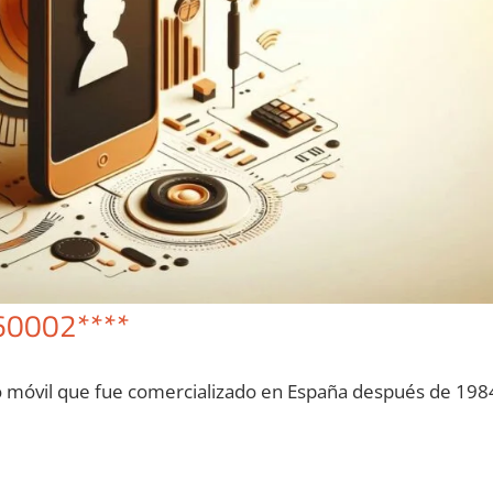
60002****
o móvil quе fue comercializado en España después dе 198