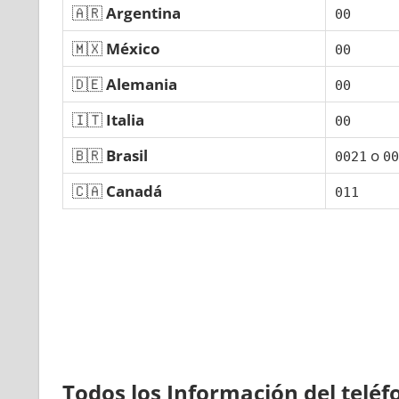
🇦🇷
Argentina
00
🇲🇽
México
00
🇩🇪
Alemania
00
🇮🇹
Italia
00
🇧🇷
Brasil
ο
0021
00
🇨🇦
Canadá
011
Todos los Información del telé