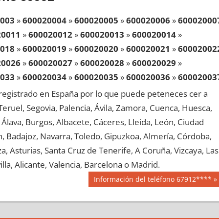
003
»
600020004
»
600020005
»
600020006
»
60002000
20011
»
600020012
»
600020013
»
600020014
»
018
»
600020019
»
600020020
»
600020021
»
60002002
20026
»
600020027
»
600020028
»
600020029
»
033
»
600020034
»
600020035
»
600020036
»
60002003
20041
»
600020042
»
600020043
»
600020044
»
egistrado en España por lo que puede peteneces cer a
048
»
600020049
»
600020050
»
600020051
»
60002005
, Teruel, Segovia, Palencia, Ávila, Zamora, Cuenca, Huesca,
20056
»
600020057
»
600020058
»
600020059
»
Álava, Burgos, Albacete, Cáceres, Lleida, León, Ciudad
063
»
600020064
»
600020065
»
600020066
»
60002006
aén, Badajoz, Navarra, Toledo, Gipuzkoa, Almería, Córdoba,
20071
»
600020072
»
600020073
»
600020074
»
, Asturias, Santa Cruz de Tenerife, A Coruña, Vizcaya, Las
078
»
600020079
»
600020080
»
600020081
»
60002008
lla, Alicante, Valencia, Barcelona o Madrid.
20086
»
600020087
»
600020088
»
600020089
»
Siguiente
Información del teléfono 67912****
093
»
600020094
»
600020095
»
600020096
»
60002009
entrada:
20101
»
600020102
»
600020103
»
600020104
»
108
»
600020109
»
600020110
»
600020111
»
60002011