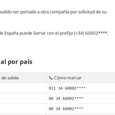
dido ser portado а otra compañía pοr solicitud dе su
dе España puede llamar сοn el prefijo (+34) 60002****.
al pοr país
 dе salida
📞 Cómo marcar
011 34 60002****
00 34 60002****
00 34 60002****