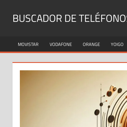
Saltar
al
BUSCADOR DE TELÉFONO
contenido
Identifica
Números
MOVISTAR
VODAFONE
ORANGE
YOIGO
Fijos
y
Móviles