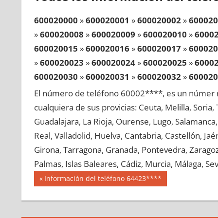
600020000
»
600020001
»
600020002
»
600020
»
600020008
»
600020009
»
600020010
»
6000
600020015
»
600020016
»
600020017
»
600020
»
600020023
»
600020024
»
600020025
»
6000
600020030
»
600020031
»
600020032
»
600020
»
600020038
»
600020039
»
600020040
»
6000
El número de teléfono 60002****, es un númer r
600020045
»
600020046
»
600020047
»
600020
cualquiera de sus provicias: Ceuta, Melilla, Soria
»
600020053
»
600020054
»
600020055
»
6000
Guadalajara, La Rioja, Ourense, Lugo, Salamanca, 
600020060
»
600020061
»
600020062
»
600020
Real, Valladolid, Huelva, Cantabria, Castellón, J
»
600020068
»
600020069
»
600020070
»
6000
Girona, Tarragona, Granada, Pontevedra, Zaragoza
600020075
»
600020076
»
600020077
»
600020
Palmas, Islas Baleares, Cádiz, Murcia, Málaga, Sevi
»
600020083
»
600020084
»
600020085
»
6000
Navegación
60002
Entrada
Información del teléfono 64423****
600020090
»
600020091
»
600020092
»
600020
anterior:
de
»
600020098
»
600020099
»
600020100
»
6000
entradas
600020105
»
600020106
»
600020107
»
600020