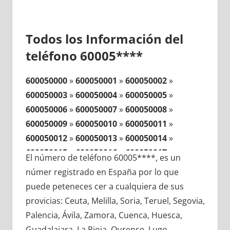
Todos los Información del
teléfono 60005****
600050000
»
600050001
»
600050002
»
600050003
»
600050004
»
600050005
»
600050006
»
600050007
»
600050008
»
600050009
»
600050010
»
600050011
»
600050012
»
600050013
»
600050014
»
600050015
»
600050016
»
600050017
»
El número de teléfono 60005****, es un
600050018
»
600050019
»
600050020
»
númer registrado en España por lo que
600050021
»
600050022
»
600050023
»
puede peteneces cer a cualquiera de sus
600050024
»
600050025
»
600050026
»
provicias: Ceuta, Melilla, Soria, Teruel, Segovia,
600050027
»
600050028
»
600050029
»
Palencia, Ávila, Zamora, Cuenca, Huesca,
600050030
»
600050031
»
600050032
»
Guadalajara, La Rioja, Ourense, Lugo,