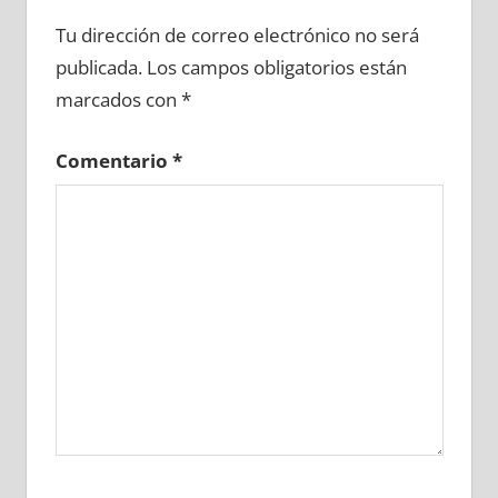
600050081
»
600050082
»
600050083
»
Tu dirección de correo electrónico no será
600050084
»
600050085
»
600050086
»
publicada.
Los campos obligatorios están
600050087
»
600050088
»
600050089
»
marcados con
*
600050090
»
600050091
»
600050092
»
600050093
»
600050094
»
600050095
»
Comentario
*
600050096
»
600050097
»
600050098
»
600050099
»
600050100
»
600050101
»
600050102
»
600050103
»
600050104
»
600050105
»
600050106
»
600050107
»
600050108
»
600050109
»
600050110
»
600050111
»
600050112
»
600050113
»
600050114
»
600050115
»
600050116
»
600050117
»
600050118
»
600050119
»
600050120
»
600050121
»
600050122
»
600050123
»
600050124
»
600050125
»
600050126
»
600050127
»
600050128
»