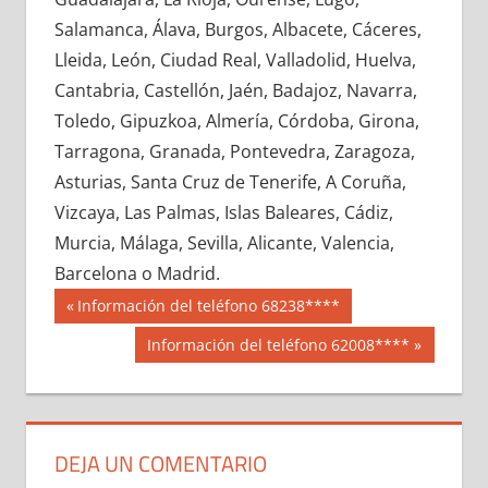
600050033
»
600050034
»
600050035
»
Salamanca, Álava, Burgos, Albacete, Cáceres,
600050036
»
600050037
»
600050038
»
Lleida, León, Ciudad Real, Valladolid, Huelva,
600050039
»
600050040
»
600050041
»
Cantabria, Castellón, Jaén, Badajoz, Navarra,
600050042
»
600050043
»
600050044
»
Toledo, Gipuzkoa, Almería, Córdoba, Girona,
600050045
»
600050046
»
600050047
»
Tarragona, Granada, Pontevedra, Zaragoza,
600050048
»
600050049
»
600050050
»
Asturias, Santa Cruz de Tenerife, A Coruña,
600050051
»
600050052
»
600050053
»
Vizcaya, Las Palmas, Islas Baleares, Cádiz,
600050054
»
600050055
»
600050056
»
Murcia, Málaga, Sevilla, Alicante, Valencia,
600050057
»
600050058
»
600050059
»
Barcelona o Madrid.
600050060
»
600050061
»
600050062
»
Navegación
60005
Entrada
Información del teléfono 68238****
600050063
»
600050064
»
600050065
»
anterior:
de
Siguiente
Información del teléfono 62008****
600050066
»
600050067
»
600050068
»
entrada:
entradas
600050069
»
600050070
»
600050071
»
600050072
»
600050073
»
600050074
»
600050075
»
600050076
»
600050077
»
DEJA UN COMENTARIO
600050078
»
600050079
»
600050080
»