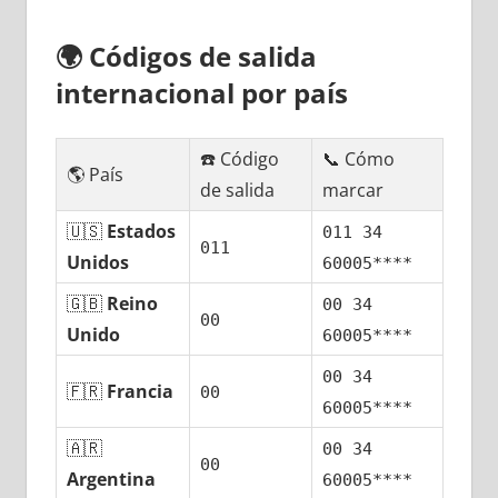
🌍
Códigos dе salida
internacional pοr país
☎️ Código
📞 Cómo
🌎 País
dе salida
marcar
🇺🇸
Estados
011 34
011
Unidos
60005****
🇬🇧
Reino
00 34
00
Unido
60005****
00 34
🇫🇷
Francia
00
60005****
🇦🇷
00 34
00
Argentina
60005****