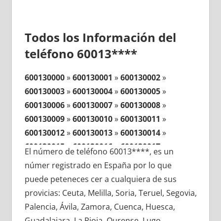
Todos los Información del
teléfono 60013****
600130000
»
600130001
»
600130002
»
600130003
»
600130004
»
600130005
»
600130006
»
600130007
»
600130008
»
600130009
»
600130010
»
600130011
»
600130012
»
600130013
»
600130014
»
600130015
»
600130016
»
600130017
»
El número de teléfono 60013****, es un
600130018
»
600130019
»
600130020
»
númer registrado en España por lo que
600130021
»
600130022
»
600130023
»
puede peteneces cer a cualquiera de sus
600130024
»
600130025
»
600130026
»
provicias: Ceuta, Melilla, Soria, Teruel, Segovia,
600130027
»
600130028
»
600130029
»
Palencia, Ávila, Zamora, Cuenca, Huesca,
600130030
»
600130031
»
600130032
»
Guadalajara, La Rioja, Ourense, Lugo,