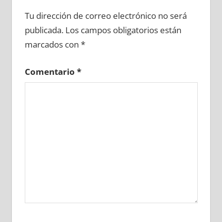
600130081
»
600130082
»
600130083
»
Tu dirección de correo electrónico no será
600130084
»
600130085
»
600130086
»
publicada.
Los campos obligatorios están
600130087
»
600130088
»
600130089
»
marcados con
*
600130090
»
600130091
»
600130092
»
600130093
»
600130094
»
600130095
»
Comentario
*
600130096
»
600130097
»
600130098
»
600130099
»
600130100
»
600130101
»
600130102
»
600130103
»
600130104
»
600130105
»
600130106
»
600130107
»
600130108
»
600130109
»
600130110
»
600130111
»
600130112
»
600130113
»
600130114
»
600130115
»
600130116
»
600130117
»
600130118
»
600130119
»
600130120
»
600130121
»
600130122
»
600130123
»
600130124
»
600130125
»
600130126
»
600130127
»
600130128
»