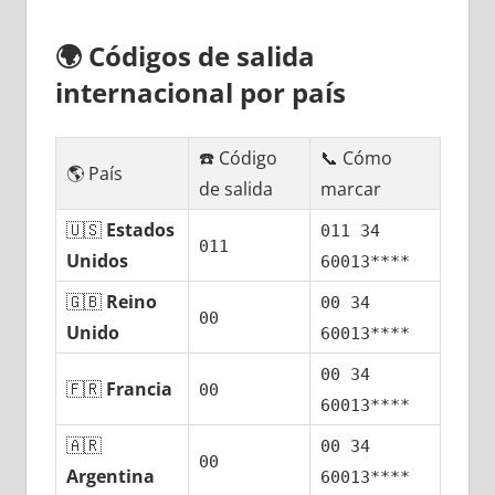
🌍
Códigos dе salida
internacional pοr país
☎️ Código
📞 Cómo
🌎 País
dе salida
marcar
🇺🇸
Estados
011 34
011
Unidos
60013****
🇬🇧
Reino
00 34
00
Unido
60013****
00 34
🇫🇷
Francia
00
60013****
🇦🇷
00 34
00
Argentina
60013****