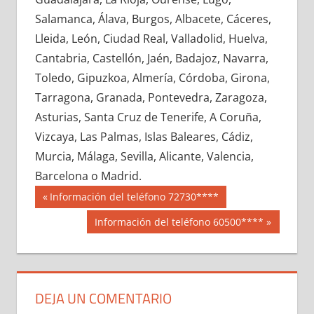
600130033
»
600130034
»
600130035
»
Salamanca, Álava, Burgos, Albacete, Cáceres,
600130036
»
600130037
»
600130038
»
Lleida, León, Ciudad Real, Valladolid, Huelva,
600130039
»
600130040
»
600130041
»
Cantabria, Castellón, Jaén, Badajoz, Navarra,
600130042
»
600130043
»
600130044
»
Toledo, Gipuzkoa, Almería, Córdoba, Girona,
600130045
»
600130046
»
600130047
»
Tarragona, Granada, Pontevedra, Zaragoza,
600130048
»
600130049
»
600130050
»
Asturias, Santa Cruz de Tenerife, A Coruña,
600130051
»
600130052
»
600130053
»
Vizcaya, Las Palmas, Islas Baleares, Cádiz,
600130054
»
600130055
»
600130056
»
Murcia, Málaga, Sevilla, Alicante, Valencia,
600130057
»
600130058
»
600130059
»
Barcelona o Madrid.
600130060
»
600130061
»
600130062
»
Navegación
60013
Entrada
Información del teléfono 72730****
600130063
»
600130064
»
600130065
»
anterior:
de
Siguiente
Información del teléfono 60500****
600130066
»
600130067
»
600130068
»
entrada:
entradas
600130069
»
600130070
»
600130071
»
600130072
»
600130073
»
600130074
»
600130075
»
600130076
»
600130077
»
DEJA UN COMENTARIO
600130078
»
600130079
»
600130080
»