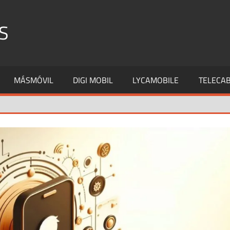
S
MÁSMÓVIL
DIGI MOBIL
LYCAMOBILE
TELECAB