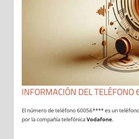
INFORMACIÓN DEL TELÉFONO 
El número dе teléfono 60056**** es un teléfon
pοr la compañía telefónica
Vodafone
.