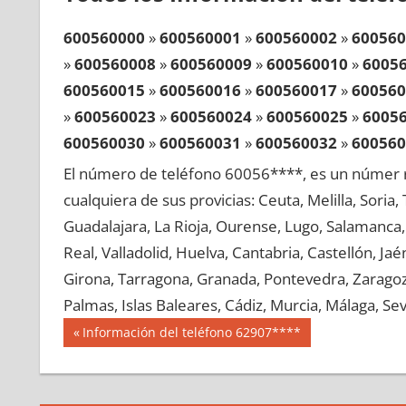
600560000
»
600560001
»
600560002
»
600560
»
600560008
»
600560009
»
600560010
»
6005
600560015
»
600560016
»
600560017
»
600560
»
600560023
»
600560024
»
600560025
»
6005
600560030
»
600560031
»
600560032
»
600560
»
600560038
»
600560039
»
600560040
»
6005
El número de teléfono 60056****, es un númer r
600560045
»
600560046
»
600560047
»
600560
cualquiera de sus provicias: Ceuta, Melilla, Soria
»
600560053
»
600560054
»
600560055
»
6005
Guadalajara, La Rioja, Ourense, Lugo, Salamanca, 
600560060
»
600560061
»
600560062
»
600560
Real, Valladolid, Huelva, Cantabria, Castellón, J
»
600560068
»
600560069
»
600560070
»
6005
Girona, Tarragona, Granada, Pontevedra, Zaragoza
600560075
»
600560076
»
600560077
»
600560
Palmas, Islas Baleares, Cádiz, Murcia, Málaga, Sevi
»
600560083
»
600560084
»
600560085
»
6005
Navegación
60056
Entrada
Información del teléfono 62907****
600560090
»
600560091
»
600560092
»
600560
anterior:
de
»
600560098
»
600560099
»
600560100
»
6005
entradas
600560105
»
600560106
»
600560107
»
600560