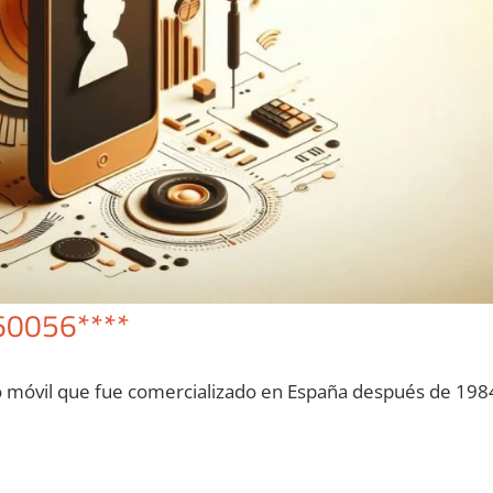
60056****
o móvil quе fue comercializado en España después dе 198