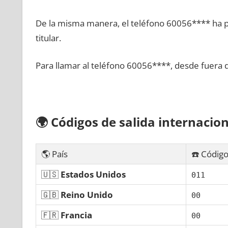
De la misma manera, el teléfono 60056**** ha po
titular.
Para llamar al teléfono 60056****, desde fuera 
🌍
Códigos dе salida internacion
🌎 País
☎️ Código
🇺🇸
Estados Unidos
011
🇬🇧
Reino Unido
00
🇫🇷
Francia
00