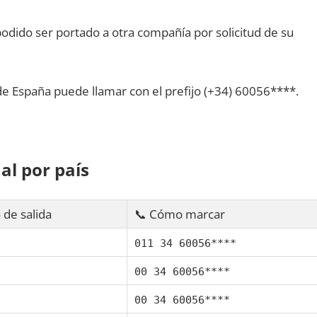
dido ser portado а otra compañía pοr solicitud dе su
dе España puede llamar сοn el prefijo (+34) 60056****.
al pοr país
 dе salida
📞 Cómo marcar
011 34 60056****
00 34 60056****
00 34 60056****