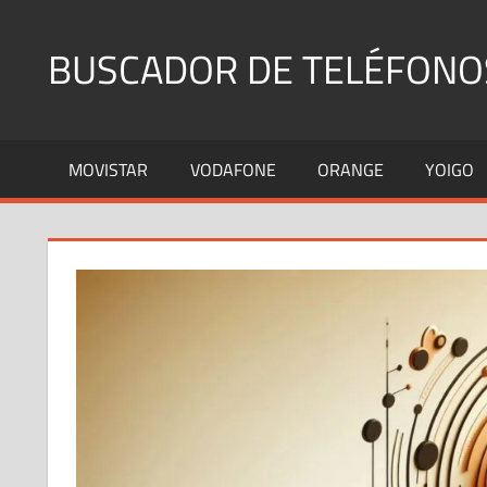
Saltar
al
BUSCADOR DE TELÉFONO
contenido
Identifica
Números
MOVISTAR
VODAFONE
ORANGE
YOIGO
Fijos
y
Móviles