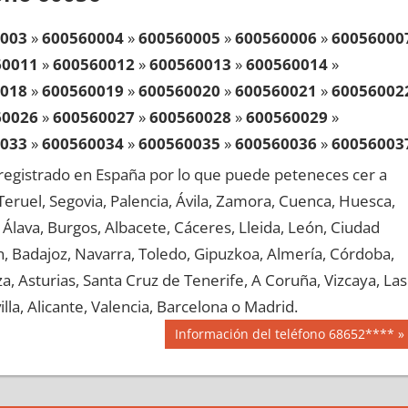
003
»
600560004
»
600560005
»
600560006
»
60056000
60011
»
600560012
»
600560013
»
600560014
»
018
»
600560019
»
600560020
»
600560021
»
60056002
60026
»
600560027
»
600560028
»
600560029
»
033
»
600560034
»
600560035
»
600560036
»
60056003
60041
»
600560042
»
600560043
»
600560044
»
egistrado en España por lo que puede peteneces cer a
048
»
600560049
»
600560050
»
600560051
»
60056005
, Teruel, Segovia, Palencia, Ávila, Zamora, Cuenca, Huesca,
60056
»
600560057
»
600560058
»
600560059
»
Álava, Burgos, Albacete, Cáceres, Lleida, León, Ciudad
063
»
600560064
»
600560065
»
600560066
»
60056006
aén, Badajoz, Navarra, Toledo, Gipuzkoa, Almería, Córdoba,
60071
»
600560072
»
600560073
»
600560074
»
, Asturias, Santa Cruz de Tenerife, A Coruña, Vizcaya, Las
078
»
600560079
»
600560080
»
600560081
»
60056008
lla, Alicante, Valencia, Barcelona o Madrid.
60086
»
600560087
»
600560088
»
600560089
»
Siguiente
Información del teléfono 68652****
093
»
600560094
»
600560095
»
600560096
»
60056009
entrada:
60101
»
600560102
»
600560103
»
600560104
»
108
»
600560109
»
600560110
»
600560111
»
60056011