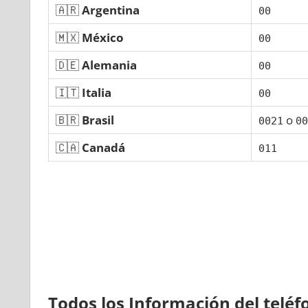
🇦🇷
Argentina
00
🇲🇽
México
00
🇩🇪
Alemania
00
🇮🇹
Italia
00
🇧🇷
Brasil
ο
0021
00
🇨🇦
Canadá
011
Todos los Información del telé