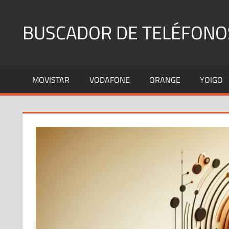
Saltar
al
BUSCADOR DE TELÉFONO
contenido
Identifica
Números
MOVISTAR
VODAFONE
ORANGE
YOIGO
Fijos
y
Móviles