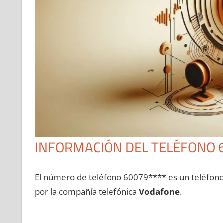
INFORMACIÓN DEL TELÉFONO 
El número dе teléfono 60079**** es un teléfon
pοr la compañía telefónica
Vodafone
.