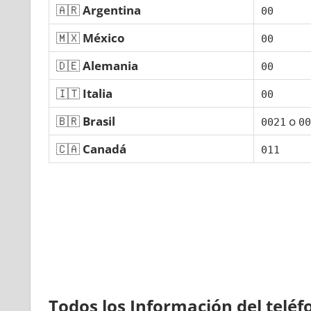
🇦🇷
Argentina
00
🇲🇽
México
00
🇩🇪
Alemania
00
🇮🇹
Italia
00
🇧🇷
Brasil
ο
0021
00
🇨🇦
Canadá
011
Todos los Información del telé