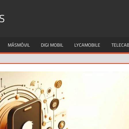
S
MÁSMÓVIL
DIGI MOBIL
LYCAMOBILE
TELECAB