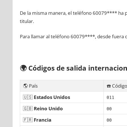
De la misma manera, el teléfono 60079**** ha po
titular.
Para llamar al teléfono 60079****, desde fuera 
🌍
Códigos dе salida internacion
🌎 País
☎️ Código
🇺🇸
Estados Unidos
011
🇬🇧
Reino Unido
00
🇫🇷
Francia
00