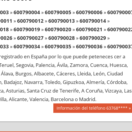
003
»
600790004
»
600790005
»
600790006
»
60079000
90011
»
600790012
»
600790013
»
600790014
»
018
»
600790019
»
600790020
»
600790021
»
60079002
90026
»
600790027
»
600790028
»
600790029
»
033
»
600790034
»
600790035
»
600790036
»
60079003
90041
»
600790042
»
600790043
»
600790044
»
egistrado en España por lo que puede peteneces cer a
048
»
600790049
»
600790050
»
600790051
»
60079005
, Teruel, Segovia, Palencia, Ávila, Zamora, Cuenca, Huesca,
90056
»
600790057
»
600790058
»
600790059
»
Álava, Burgos, Albacete, Cáceres, Lleida, León, Ciudad
063
»
600790064
»
600790065
»
600790066
»
60079006
aén, Badajoz, Navarra, Toledo, Gipuzkoa, Almería, Córdoba,
90071
»
600790072
»
600790073
»
600790074
»
, Asturias, Santa Cruz de Tenerife, A Coruña, Vizcaya, Las
078
»
600790079
»
600790080
»
600790081
»
60079008
lla, Alicante, Valencia, Barcelona o Madrid.
90086
»
600790087
»
600790088
»
600790089
»
Siguiente
Información del teléfono 63768****
093
»
600790094
»
600790095
»
600790096
»
60079009
entrada:
90101
»
600790102
»
600790103
»
600790104
»
108
»
600790109
»
600790110
»
600790111
»
60079011