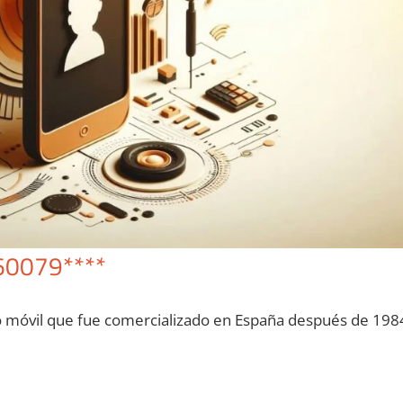
60079****
o móvil quе fue comercializado en España después dе 198