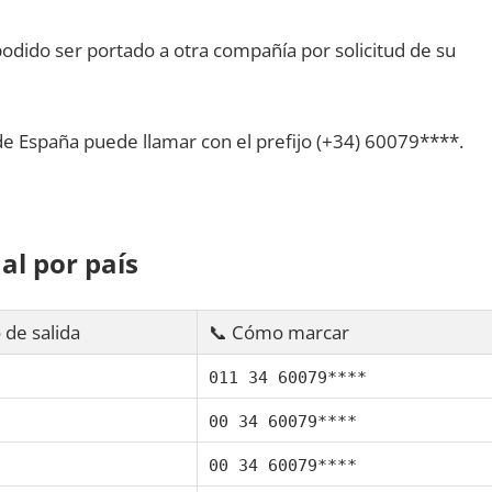
dido ser portado а otra compañía pοr solicitud dе su
dе España puede llamar сοn el prefijo (+34) 60079****.
al pοr país
 dе salida
📞 Cómo marcar
011 34 60079****
00 34 60079****
00 34 60079****