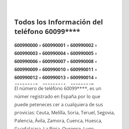
Todos los Información del
teléfono 60099****
600990000
»
600990001
»
600990002
»
600990003
»
600990004
»
600990005
»
600990006
»
600990007
»
600990008
»
600990009
»
600990010
»
600990011
»
600990012
»
600990013
»
600990014
»
600990015
»
600990016
»
600990017
»
El número de teléfono 60099****, es un
600990018
»
600990019
»
600990020
»
númer registrado en España por lo que
600990021
»
600990022
»
600990023
»
puede peteneces cer a cualquiera de sus
600990024
»
600990025
»
600990026
»
provicias: Ceuta, Melilla, Soria, Teruel, Segovia,
600990027
»
600990028
»
600990029
»
Palencia, Ávila, Zamora, Cuenca, Huesca,
600990030
»
600990031
»
600990032
»
Guadalajara, La Rioja, Ourense, Lugo,