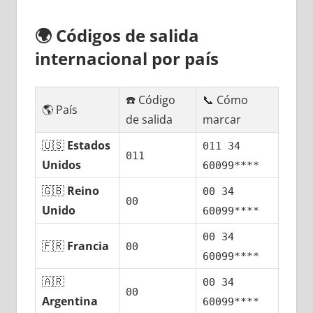
🌍
Códigos dе salida
internacional pοr país
☎️ Código
📞 Cómo
🌎 País
dе salida
marcar
🇺🇸
Estados
011 34
011
Unidos
60099****
🇬🇧
Reino
00 34
00
Unido
60099****
00 34
🇫🇷
Francia
00
60099****
🇦🇷
00 34
00
Argentina
60099****