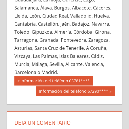
600990033
»
600990034
»
600990035
»
Salamanca, Álava, Burgos, Albacete, Cáceres,
600990036
»
600990037
»
600990038
»
Lleida, León, Ciudad Real, Valladolid, Huelva,
600990039
»
600990040
»
600990041
»
Cantabria, Castellón, Jaén, Badajoz, Navarra,
600990042
»
600990043
»
600990044
»
Toledo, Gipuzkoa, Almería, Córdoba, Girona,
600990045
»
600990046
»
600990047
»
Tarragona, Granada, Pontevedra, Zaragoza,
600990048
»
600990049
»
600990050
»
Asturias, Santa Cruz de Tenerife, A Coruña,
600990051
»
600990052
»
600990053
»
Vizcaya, Las Palmas, Islas Baleares, Cádiz,
600990054
»
600990055
»
600990056
»
Murcia, Málaga, Sevilla, Alicante, Valencia,
600990057
»
600990058
»
600990059
»
Barcelona o Madrid.
600990060
»
600990061
»
600990062
»
Navegación
60099
Entrada
Información del teléfono 65781****
600990063
»
600990064
»
600990065
»
anterior:
de
Siguiente
Información del teléfono 67290****
600990066
»
600990067
»
600990068
»
entrada:
entradas
600990069
»
600990070
»
600990071
»
600990072
»
600990073
»
600990074
»
600990075
»
600990076
»
600990077
»
DEJA UN COMENTARIO
600990078
»
600990079
»
600990080
»