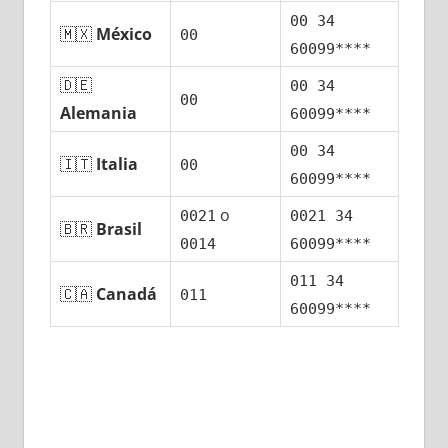
00 34
🇲🇽
México
00
60099****
🇩🇪
00 34
00
Alemania
60099****
00 34
🇮🇹
Italia
00
60099****
ο
0021
0021 34
🇧🇷
Brasil
0014
60099****
011 34
🇨🇦
Canadá
011
60099****