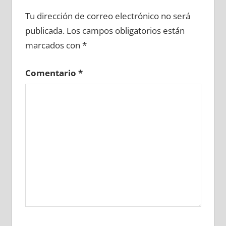
600990081
»
600990082
»
600990083
»
Tu dirección de correo electrónico no será
600990084
»
600990085
»
600990086
»
publicada.
Los campos obligatorios están
600990087
»
600990088
»
600990089
»
marcados con
*
600990090
»
600990091
»
600990092
»
600990093
»
600990094
»
600990095
»
Comentario
*
600990096
»
600990097
»
600990098
»
600990099
»
600990100
»
600990101
»
600990102
»
600990103
»
600990104
»
600990105
»
600990106
»
600990107
»
600990108
»
600990109
»
600990110
»
600990111
»
600990112
»
600990113
»
600990114
»
600990115
»
600990116
»
600990117
»
600990118
»
600990119
»
600990120
»
600990121
»
600990122
»
600990123
»
600990124
»
600990125
»
600990126
»
600990127
»
600990128
»