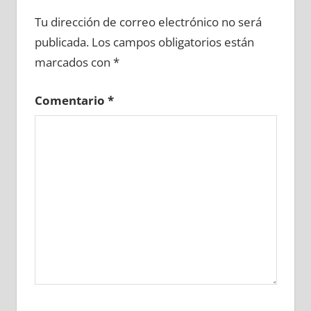
601010081
»
601010082
»
601010083
»
Tu dirección de correo electrónico no será
601010084
»
601010085
»
601010086
»
publicada.
Los campos obligatorios están
601010087
»
601010088
»
601010089
»
marcados con
*
601010090
»
601010091
»
601010092
»
601010093
»
601010094
»
601010095
»
Comentario
*
601010096
»
601010097
»
601010098
»
601010099
»
601010100
»
601010101
»
601010102
»
601010103
»
601010104
»
601010105
»
601010106
»
601010107
»
601010108
»
601010109
»
601010110
»
601010111
»
601010112
»
601010113
»
601010114
»
601010115
»
601010116
»
601010117
»
601010118
»
601010119
»
601010120
»
601010121
»
601010122
»
601010123
»
601010124
»
601010125
»
601010126
»
601010127
»
601010128
»