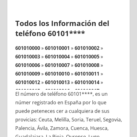
Todos los Información del
teléfono 60101****
601010000
»
601010001
»
601010002
»
601010003
»
601010004
»
601010005
»
601010006
»
601010007
»
601010008
»
601010009
»
601010010
»
601010011
»
601010012
»
601010013
»
601010014
»
601010015
»
601010016
»
601010017
»
El número de teléfono 60101****, es un
601010018
»
601010019
»
601010020
»
númer registrado en España por lo que
601010021
»
601010022
»
601010023
»
puede peteneces cer a cualquiera de sus
601010024
»
601010025
»
601010026
»
provicias: Ceuta, Melilla, Soria, Teruel, Segovia,
601010027
»
601010028
»
601010029
»
Palencia, Ávila, Zamora, Cuenca, Huesca,
601010030
»
601010031
»
601010032
»
Guadalajara, La Rioja, Ourense, Lugo,