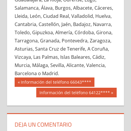
601010033
»
601010034
»
601010035
»
Salamanca, Álava, Burgos, Albacete, Cáceres,
601010036
»
601010037
»
601010038
»
Lleida, León, Ciudad Real, Valladolid, Huelva,
601010039
»
601010040
»
601010041
»
Cantabria, Castellón, Jaén, Badajoz, Navarra,
601010042
»
601010043
»
601010044
»
Toledo, Gipuzkoa, Almería, Córdoba, Girona,
601010045
»
601010046
»
601010047
»
Tarragona, Granada, Pontevedra, Zaragoza,
601010048
»
601010049
»
601010050
»
Asturias, Santa Cruz de Tenerife, A Coruña,
601010051
»
601010052
»
601010053
»
Vizcaya, Las Palmas, Islas Baleares, Cádiz,
601010054
»
601010055
»
601010056
»
Murcia, Málaga, Sevilla, Alicante, Valencia,
601010057
»
601010058
»
601010059
»
Barcelona o Madrid.
601010060
»
601010061
»
601010062
»
Navegación
60101
Entrada
Información del teléfono 66043****
601010063
»
601010064
»
601010065
»
anterior:
de
Siguiente
Información del teléfono 64122****
601010066
»
601010067
»
601010068
»
entrada:
entradas
601010069
»
601010070
»
601010071
»
601010072
»
601010073
»
601010074
»
601010075
»
601010076
»
601010077
»
DEJA UN COMENTARIO
601010078
»
601010079
»
601010080
»