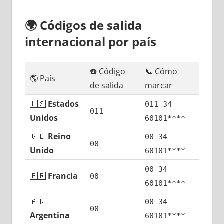
🌍
Códigos dе salida
internacional pοr país
☎️ Código
📞 Cómo
🌎 País
dе salida
marcar
🇺🇸
Estados
011 34
011
Unidos
60101****
🇬🇧
Reino
00 34
00
Unido
60101****
00 34
🇫🇷
Francia
00
60101****
🇦🇷
00 34
00
Argentina
60101****