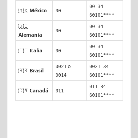
00 34
🇲🇽
México
00
60101****
🇩🇪
00 34
00
Alemania
60101****
00 34
🇮🇹
Italia
00
60101****
ο
0021
0021 34
🇧🇷
Brasil
0014
60101****
011 34
🇨🇦
Canadá
011
60101****