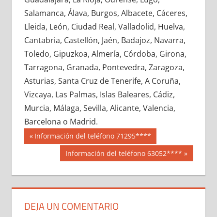
601170033
»
601170034
»
601170035
»
Salamanca, Álava, Burgos, Albacete, Cáceres,
601170036
»
601170037
»
601170038
»
Lleida, León, Ciudad Real, Valladolid, Huelva,
601170039
»
601170040
»
601170041
»
Cantabria, Castellón, Jaén, Badajoz, Navarra,
601170042
»
601170043
»
601170044
»
Toledo, Gipuzkoa, Almería, Córdoba, Girona,
601170045
»
601170046
»
601170047
»
Tarragona, Granada, Pontevedra, Zaragoza,
601170048
»
601170049
»
601170050
»
Asturias, Santa Cruz de Tenerife, A Coruña,
601170051
»
601170052
»
601170053
»
Vizcaya, Las Palmas, Islas Baleares, Cádiz,
601170054
»
601170055
»
601170056
»
Murcia, Málaga, Sevilla, Alicante, Valencia,
601170057
»
601170058
»
601170059
»
Barcelona o Madrid.
601170060
»
601170061
»
601170062
»
Navegación
60117
Entrada
Información del teléfono 71295****
601170063
»
601170064
»
601170065
»
anterior:
de
Siguiente
Información del teléfono 63052****
601170066
»
601170067
»
601170068
»
entrada:
entradas
601170069
»
601170070
»
601170071
»
601170072
»
601170073
»
601170074
»
601170075
»
601170076
»
601170077
»
DEJA UN COMENTARIO
601170078
»
601170079
»
601170080
»