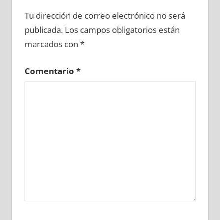
601170081
»
601170082
»
601170083
»
Tu dirección de correo electrónico no será
601170084
»
601170085
»
601170086
»
publicada.
Los campos obligatorios están
601170087
»
601170088
»
601170089
»
marcados con
*
601170090
»
601170091
»
601170092
»
601170093
»
601170094
»
601170095
»
Comentario
*
601170096
»
601170097
»
601170098
»
601170099
»
601170100
»
601170101
»
601170102
»
601170103
»
601170104
»
601170105
»
601170106
»
601170107
»
601170108
»
601170109
»
601170110
»
601170111
»
601170112
»
601170113
»
601170114
»
601170115
»
601170116
»
601170117
»
601170118
»
601170119
»
601170120
»
601170121
»
601170122
»
601170123
»
601170124
»
601170125
»
601170126
»
601170127
»
601170128
»