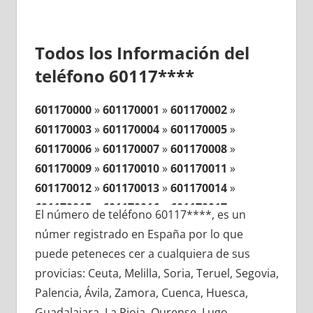
Todos los Información del
teléfono 60117****
601170000
»
601170001
»
601170002
»
601170003
»
601170004
»
601170005
»
601170006
»
601170007
»
601170008
»
601170009
»
601170010
»
601170011
»
601170012
»
601170013
»
601170014
»
601170015
»
601170016
»
601170017
»
El número de teléfono 60117****, es un
601170018
»
601170019
»
601170020
»
númer registrado en España por lo que
601170021
»
601170022
»
601170023
»
puede peteneces cer a cualquiera de sus
601170024
»
601170025
»
601170026
»
provicias: Ceuta, Melilla, Soria, Teruel, Segovia,
601170027
»
601170028
»
601170029
»
Palencia, Ávila, Zamora, Cuenca, Huesca,
601170030
»
601170031
»
601170032
»
Guadalajara, La Rioja, Ourense, Lugo,