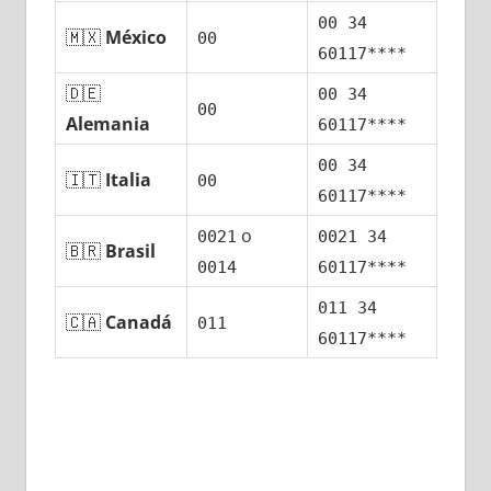
00 34
🇲🇽
México
00
60117****
🇩🇪
00 34
00
Alemania
60117****
00 34
🇮🇹
Italia
00
60117****
ο
0021
0021 34
🇧🇷
Brasil
0014
60117****
011 34
🇨🇦
Canadá
011
60117****