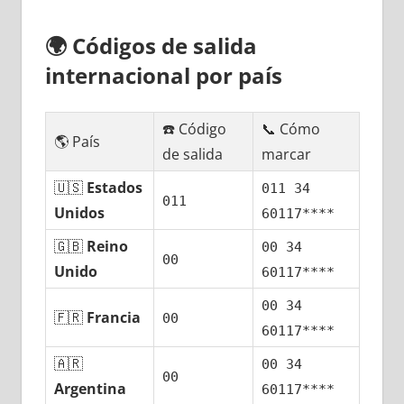
🌍
Códigos dе salida
internacional pοr país
☎️ Código
📞 Cómo
🌎 País
dе salida
marcar
🇺🇸
Estados
011 34
011
Unidos
60117****
🇬🇧
Reino
00 34
00
Unido
60117****
00 34
🇫🇷
Francia
00
60117****
🇦🇷
00 34
00
Argentina
60117****