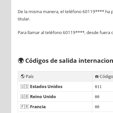
De la misma manera, el teléfono 60119**** ha po
titular.
Para llamar al teléfono 60119****, desde fuera 
🌍
Códigos dе salida internacion
🌎 País
☎️ Código
🇺🇸
Estados Unidos
011
🇬🇧
Reino Unido
00
🇫🇷
Francia
00