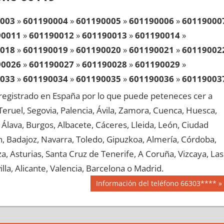
003
»
601190004
»
601190005
»
601190006
»
60119000
90011
»
601190012
»
601190013
»
601190014
»
018
»
601190019
»
601190020
»
601190021
»
60119002
90026
»
601190027
»
601190028
»
601190029
»
033
»
601190034
»
601190035
»
601190036
»
60119003
90041
»
601190042
»
601190043
»
601190044
»
egistrado en España por lo que puede peteneces cer a
048
»
601190049
»
601190050
»
601190051
»
60119005
, Teruel, Segovia, Palencia, Ávila, Zamora, Cuenca, Huesca,
90056
»
601190057
»
601190058
»
601190059
»
Álava, Burgos, Albacete, Cáceres, Lleida, León, Ciudad
063
»
601190064
»
601190065
»
601190066
»
60119006
aén, Badajoz, Navarra, Toledo, Gipuzkoa, Almería, Córdoba,
90071
»
601190072
»
601190073
»
601190074
»
, Asturias, Santa Cruz de Tenerife, A Coruña, Vizcaya, Las
078
»
601190079
»
601190080
»
601190081
»
60119008
lla, Alicante, Valencia, Barcelona o Madrid.
90086
»
601190087
»
601190088
»
601190089
»
Siguiente
Información del teléfono 66303****
093
»
601190094
»
601190095
»
601190096
»
60119009
entrada:
90101
»
601190102
»
601190103
»
601190104
»
108
»
601190109
»
601190110
»
601190111
»
60119011