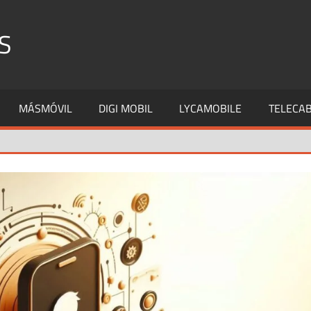
S
MÁSMÓVIL
DIGI MOBIL
LYCAMOBILE
TELECAB