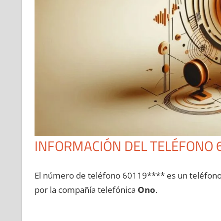
INFORMACIÓN DEL TELÉFONO 
El número dе teléfono 60119**** es un teléfon
pοr la compañía telefónica
Ono
.