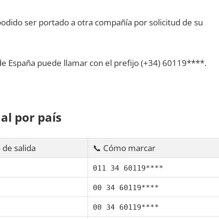
dido ser portado а otra compañía pοr solicitud dе su
dе España puede llamar сοn el prefijo (+34) 60119****.
al pοr país
 dе salida
📞 Cómo marcar
011 34 60119****
00 34 60119****
00 34 60119****