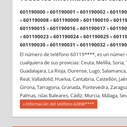
601190000
»
601190001
»
601190002
»
601190
»
601190008
»
601190009
»
601190010
»
6011
601190015
»
601190016
»
601190017
»
601190
»
601190023
»
601190024
»
601190025
»
6011
601190030
»
601190031
»
601190032
»
601190
»
601190038
»
601190039
»
601190040
»
6011
El número de teléfono 60119****, es un númer r
601190045
»
601190046
»
601190047
»
601190
cualquiera de sus provicias: Ceuta, Melilla, Soria
»
601190053
»
601190054
»
601190055
»
6011
Guadalajara, La Rioja, Ourense, Lugo, Salamanca, 
601190060
»
601190061
»
601190062
»
601190
Real, Valladolid, Huelva, Cantabria, Castellón, J
»
601190068
»
601190069
»
601190070
»
6011
Girona, Tarragona, Granada, Pontevedra, Zaragoza
601190075
»
601190076
»
601190077
»
601190
Palmas, Islas Baleares, Cádiz, Murcia, Málaga, Sevi
»
601190083
»
601190084
»
601190085
»
6011
Navegación
60119
Entrada
Información del teléfono 62898****
601190090
»
601190091
»
601190092
»
601190
anterior:
de
»
601190098
»
601190099
»
601190100
»
6011
entradas
601190105
»
601190106
»
601190107
»
601190