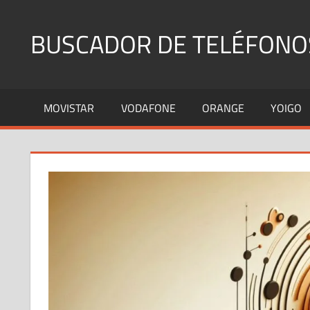
Saltar
al
BUSCADOR DE TELÉFONO
contenido
Identifica
Números
MOVISTAR
VODAFONE
ORANGE
YOIGO
Fijos
y
Móviles