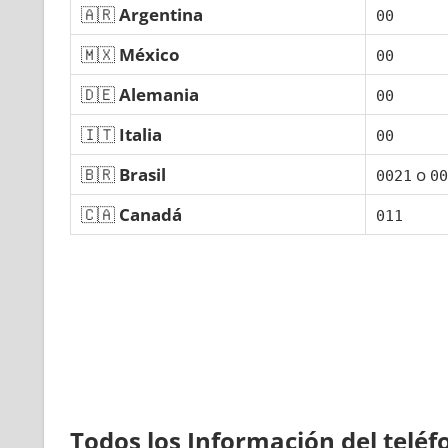
🇦🇷
Argentina
00
🇲🇽
México
00
🇩🇪
Alemania
00
🇮🇹
Italia
00
🇧🇷
Brasil
ο
0021
00
🇨🇦
Canadá
011
Todos los Información del telé