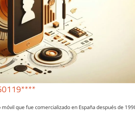
60119****
o móvil quе fue comercializado en España después dе 199