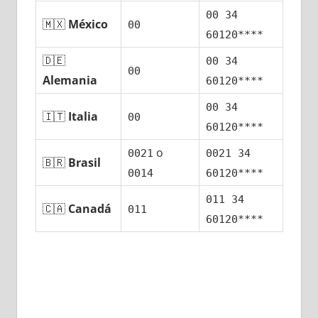
00 34
🇲🇽
México
00
60120****
🇩🇪
00 34
00
Alemania
60120****
00 34
🇮🇹
Italia
00
60120****
ο
0021
0021 34
🇧🇷
Brasil
0014
60120****
011 34
🇨🇦
Canadá
011
60120****