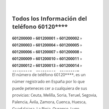
Todos los Información del
teléfono 60120****
601200000
»
601200001
»
601200002
»
601200003
»
601200004
»
601200005
»
601200006
»
601200007
»
601200008
»
601200009
»
601200010
»
601200011
»
601200012
»
601200013
»
601200014
»
601200015
»
601200016
»
601200017
»
El número de teléfono 60120****, es un
601200018
»
601200019
»
601200020
»
númer registrado en España por lo que
601200021
»
601200022
»
601200023
»
puede peteneces cer a cualquiera de sus
601200024
»
601200025
»
601200026
»
provicias: Ceuta, Melilla, Soria, Teruel, Segovia,
601200027
»
601200028
»
601200029
»
Palencia, Ávila, Zamora, Cuenca, Huesca,
601200030
»
601200031
»
601200032
»
Guadalajara, La Rioja, Ourense, Lugo,