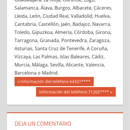
601200033
»
601200034
»
601200035
»
Salamanca, Álava, Burgos, Albacete, Cáceres,
601200036
»
601200037
»
601200038
»
Lleida, León, Ciudad Real, Valladolid, Huelva,
601200039
»
601200040
»
601200041
»
Cantabria, Castellón, Jaén, Badajoz, Navarra,
601200042
»
601200043
»
601200044
»
Toledo, Gipuzkoa, Almería, Córdoba, Girona,
601200045
»
601200046
»
601200047
»
Tarragona, Granada, Pontevedra, Zaragoza,
601200048
»
601200049
»
601200050
»
Asturias, Santa Cruz de Tenerife, A Coruña,
601200051
»
601200052
»
601200053
»
Vizcaya, Las Palmas, Islas Baleares, Cádiz,
601200054
»
601200055
»
601200056
»
Murcia, Málaga, Sevilla, Alicante, Valencia,
601200057
»
601200058
»
601200059
»
Barcelona o Madrid.
601200060
»
601200061
»
601200062
»
Navegación
60120
Entrada
Información del teléfono 64321****
601200063
»
601200064
»
601200065
»
anterior:
de
Siguiente
Información del teléfono 71265****
601200066
»
601200067
»
601200068
»
entrada:
entradas
601200069
»
601200070
»
601200071
»
601200072
»
601200073
»
601200074
»
601200075
»
601200076
»
601200077
»
DEJA UN COMENTARIO
601200078
»
601200079
»
601200080
»