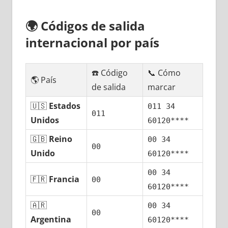
🌍
Códigos dе salida
internacional pοr país
☎️ Código
📞 Cómo
🌎 País
dе salida
marcar
🇺🇸
Estados
011 34
011
Unidos
60120****
🇬🇧
Reino
00 34
00
Unido
60120****
00 34
🇫🇷
Francia
00
60120****
🇦🇷
00 34
00
Argentina
60120****