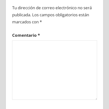
601200081
»
601200082
»
601200083
»
Tu dirección de correo electrónico no será
601200084
»
601200085
»
601200086
»
publicada.
Los campos obligatorios están
601200087
»
601200088
»
601200089
»
marcados con
*
601200090
»
601200091
»
601200092
»
601200093
»
601200094
»
601200095
»
Comentario
*
601200096
»
601200097
»
601200098
»
601200099
»
601200100
»
601200101
»
601200102
»
601200103
»
601200104
»
601200105
»
601200106
»
601200107
»
601200108
»
601200109
»
601200110
»
601200111
»
601200112
»
601200113
»
601200114
»
601200115
»
601200116
»
601200117
»
601200118
»
601200119
»
601200120
»
601200121
»
601200122
»
601200123
»
601200124
»
601200125
»
601200126
»
601200127
»
601200128
»