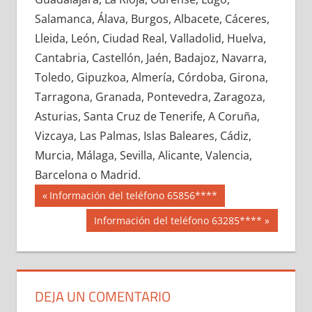
601520033
»
601520034
»
601520035
»
Salamanca, Álava, Burgos, Albacete, Cáceres,
601520036
»
601520037
»
601520038
»
Lleida, León, Ciudad Real, Valladolid, Huelva,
601520039
»
601520040
»
601520041
»
Cantabria, Castellón, Jaén, Badajoz, Navarra,
601520042
»
601520043
»
601520044
»
Toledo, Gipuzkoa, Almería, Córdoba, Girona,
601520045
»
601520046
»
601520047
»
Tarragona, Granada, Pontevedra, Zaragoza,
601520048
»
601520049
»
601520050
»
Asturias, Santa Cruz de Tenerife, A Coruña,
601520051
»
601520052
»
601520053
»
Vizcaya, Las Palmas, Islas Baleares, Cádiz,
601520054
»
601520055
»
601520056
»
Murcia, Málaga, Sevilla, Alicante, Valencia,
601520057
»
601520058
»
601520059
»
Barcelona o Madrid.
601520060
»
601520061
»
601520062
»
Navegación
60152
Entrada
Información del teléfono 65856****
601520063
»
601520064
»
601520065
»
anterior:
de
Siguiente
Información del teléfono 63285****
601520066
»
601520067
»
601520068
»
entrada:
entradas
601520069
»
601520070
»
601520071
»
601520072
»
601520073
»
601520074
»
601520075
»
601520076
»
601520077
»
DEJA UN COMENTARIO
601520078
»
601520079
»
601520080
»