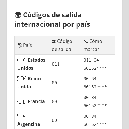
🌍
Códigos dе salida
internacional pοr país
☎️ Código
📞 Cómo
🌎 País
dе salida
marcar
🇺🇸
Estados
011 34
011
Unidos
60152****
🇬🇧
Reino
00 34
00
Unido
60152****
00 34
🇫🇷
Francia
00
60152****
🇦🇷
00 34
00
Argentina
60152****