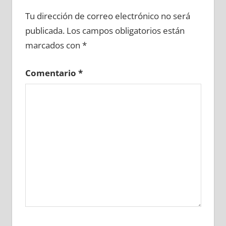
601520081
»
601520082
»
601520083
»
Tu dirección de correo electrónico no será
601520084
»
601520085
»
601520086
»
publicada.
Los campos obligatorios están
601520087
»
601520088
»
601520089
»
marcados con
*
601520090
»
601520091
»
601520092
»
601520093
»
601520094
»
601520095
»
Comentario
*
601520096
»
601520097
»
601520098
»
601520099
»
601520100
»
601520101
»
601520102
»
601520103
»
601520104
»
601520105
»
601520106
»
601520107
»
601520108
»
601520109
»
601520110
»
601520111
»
601520112
»
601520113
»
601520114
»
601520115
»
601520116
»
601520117
»
601520118
»
601520119
»
601520120
»
601520121
»
601520122
»
601520123
»
601520124
»
601520125
»
601520126
»
601520127
»
601520128
»