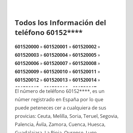
Todos los Información del
teléfono 60152****
601520000
»
601520001
»
601520002
»
601520003
»
601520004
»
601520005
»
601520006
»
601520007
»
601520008
»
601520009
»
601520010
»
601520011
»
601520012
»
601520013
»
601520014
»
601520015
»
601520016
»
601520017
»
El número de teléfono 60152****, es un
601520018
»
601520019
»
601520020
»
númer registrado en España por lo que
601520021
»
601520022
»
601520023
»
puede peteneces cer a cualquiera de sus
601520024
»
601520025
»
601520026
»
provicias: Ceuta, Melilla, Soria, Teruel, Segovia,
601520027
»
601520028
»
601520029
»
Palencia, Ávila, Zamora, Cuenca, Huesca,
601520030
»
601520031
»
601520032
»
Guadalajara, La Rioja, Ourense, Lugo,