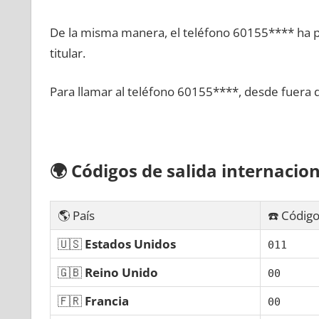
De la misma manera, el teléfono 60155**** ha po
titular.
Para llamar al teléfono 60155****, desde fuera 
🌍
Códigos dе salida internacion
🌎 País
☎️ Código
🇺🇸
Estados Unidos
011
🇬🇧
Reino Unido
00
🇫🇷
Francia
00