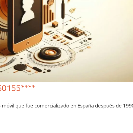
60155****
o móvil quе fue comercializado en España después dе 199