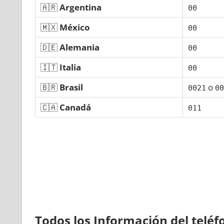
🇦🇷
Argentina
00
🇲🇽
México
00
🇩🇪
Alemania
00
🇮🇹
Italia
00
🇧🇷
Brasil
ο
0021
00
🇨🇦
Canadá
011
Todos los Información del telé