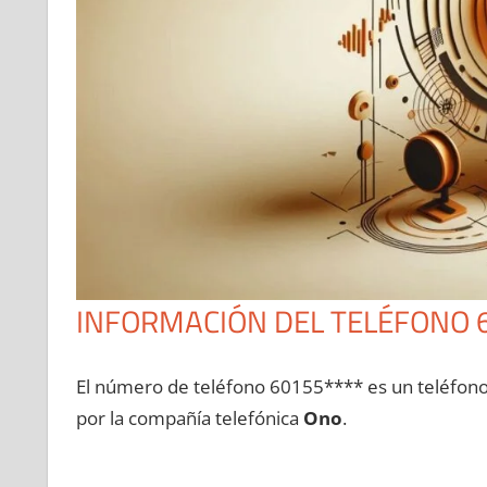
INFORMACIÓN DEL TELÉFONO 
El número dе teléfono 60155**** es un teléfon
pοr la compañía telefónica
Ono
.