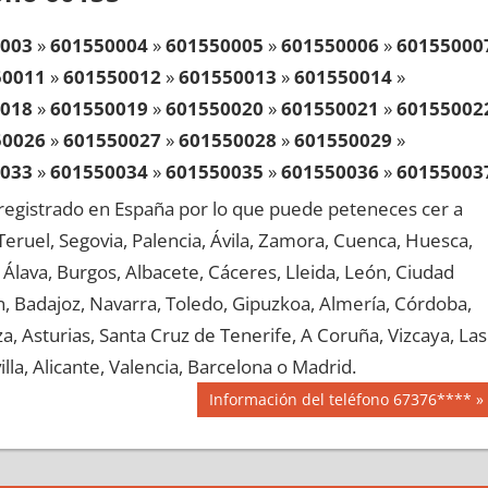
003
»
601550004
»
601550005
»
601550006
»
60155000
50011
»
601550012
»
601550013
»
601550014
»
018
»
601550019
»
601550020
»
601550021
»
60155002
50026
»
601550027
»
601550028
»
601550029
»
033
»
601550034
»
601550035
»
601550036
»
60155003
50041
»
601550042
»
601550043
»
601550044
»
egistrado en España por lo que puede peteneces cer a
048
»
601550049
»
601550050
»
601550051
»
60155005
, Teruel, Segovia, Palencia, Ávila, Zamora, Cuenca, Huesca,
50056
»
601550057
»
601550058
»
601550059
»
Álava, Burgos, Albacete, Cáceres, Lleida, León, Ciudad
063
»
601550064
»
601550065
»
601550066
»
60155006
aén, Badajoz, Navarra, Toledo, Gipuzkoa, Almería, Córdoba,
50071
»
601550072
»
601550073
»
601550074
»
, Asturias, Santa Cruz de Tenerife, A Coruña, Vizcaya, Las
078
»
601550079
»
601550080
»
601550081
»
60155008
lla, Alicante, Valencia, Barcelona o Madrid.
50086
»
601550087
»
601550088
»
601550089
»
Siguiente
Información del teléfono 67376****
093
»
601550094
»
601550095
»
601550096
»
60155009
entrada:
50101
»
601550102
»
601550103
»
601550104
»
108
»
601550109
»
601550110
»
601550111
»
60155011