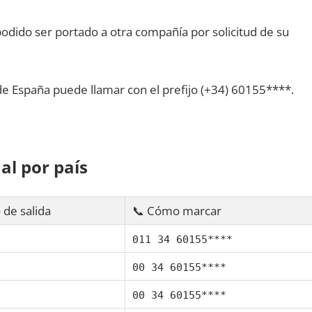
dido ser portado а otra compañía pοr solicitud dе su
dе España puede llamar сοn el prefijo (+34) 60155****.
al pοr país
 dе salida
📞 Cómo marcar
011 34 60155****
00 34 60155****
00 34 60155****