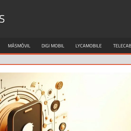
S
MÁSMÓVIL
DIGI MOBIL
LYCAMOBILE
TELECAB