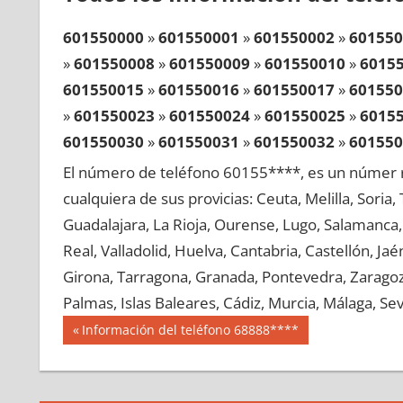
601550000
»
601550001
»
601550002
»
601550
»
601550008
»
601550009
»
601550010
»
6015
601550015
»
601550016
»
601550017
»
601550
»
601550023
»
601550024
»
601550025
»
6015
601550030
»
601550031
»
601550032
»
601550
»
601550038
»
601550039
»
601550040
»
6015
El número de teléfono 60155****, es un númer r
601550045
»
601550046
»
601550047
»
601550
cualquiera de sus provicias: Ceuta, Melilla, Soria
»
601550053
»
601550054
»
601550055
»
6015
Guadalajara, La Rioja, Ourense, Lugo, Salamanca, 
601550060
»
601550061
»
601550062
»
601550
Real, Valladolid, Huelva, Cantabria, Castellón, J
»
601550068
»
601550069
»
601550070
»
6015
Girona, Tarragona, Granada, Pontevedra, Zaragoza
601550075
»
601550076
»
601550077
»
601550
Palmas, Islas Baleares, Cádiz, Murcia, Málaga, Sevi
»
601550083
»
601550084
»
601550085
»
6015
Navegación
60155
Entrada
Información del teléfono 68888****
601550090
»
601550091
»
601550092
»
601550
anterior:
de
»
601550098
»
601550099
»
601550100
»
6015
entradas
601550105
»
601550106
»
601550107
»
601550