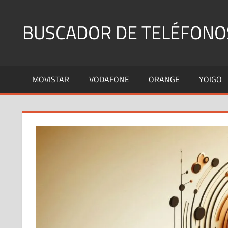
Saltar
al
BUSCADOR DE TELÉFONO
contenido
Identifica
Números
MOVISTAR
VODAFONE
ORANGE
YOIGO
Fijos
y
Móviles