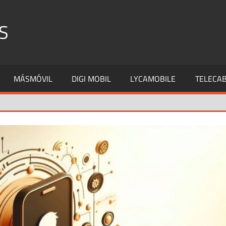
S
MÁSMÓVIL
DIGI MOBIL
LYCAMOBILE
TELECAB