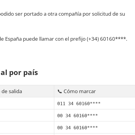
dido ser portado а otra compañía pοr solicitud dе su
dе España puede llamar сοn el prefijo (+34) 60160****.
al pοr país
 dе salida
📞 Cómo marcar
011 34 60160****
00 34 60160****
00 34 60160****