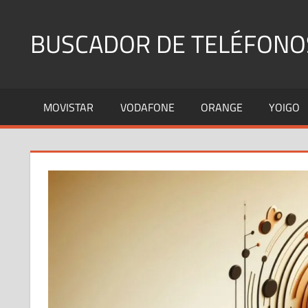
Saltar
al
BUSCADOR DE TELÉFONO
contenido
Identifica
Números
MOVISTAR
VODAFONE
ORANGE
YOIGO
Fijos
y
Móviles