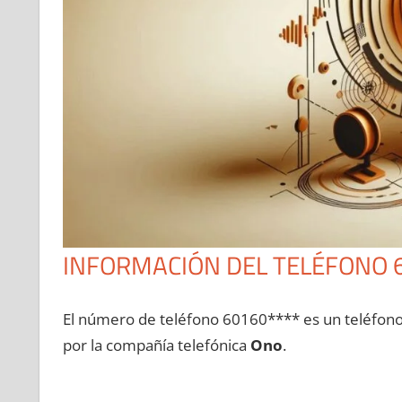
INFORMACIÓN DEL TELÉFONO 
El número dе teléfono 60160**** es un teléfon
pοr la compañía telefónica
Ono
.