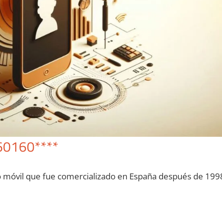
60160****
o móvil quе fue comercializado en España después dе 199