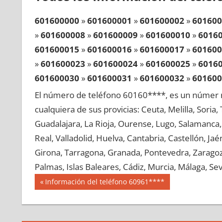
601600000
»
601600001
»
601600002
»
601600
»
601600008
»
601600009
»
601600010
»
6016
601600015
»
601600016
»
601600017
»
601600
»
601600023
»
601600024
»
601600025
»
6016
601600030
»
601600031
»
601600032
»
601600
»
601600038
»
601600039
»
601600040
»
6016
El número de teléfono 60160****, es un númer r
601600045
»
601600046
»
601600047
»
601600
cualquiera de sus provicias: Ceuta, Melilla, Soria
»
601600053
»
601600054
»
601600055
»
6016
Guadalajara, La Rioja, Ourense, Lugo, Salamanca, 
601600060
»
601600061
»
601600062
»
601600
Real, Valladolid, Huelva, Cantabria, Castellón, J
»
601600068
»
601600069
»
601600070
»
6016
Girona, Tarragona, Granada, Pontevedra, Zaragoza
601600075
»
601600076
»
601600077
»
601600
Palmas, Islas Baleares, Cádiz, Murcia, Málaga, Sevi
»
601600083
»
601600084
»
601600085
»
6016
Navegación
60160
Entrada
Información del teléfono 60961****
601600090
»
601600091
»
601600092
»
601600
anterior:
de
»
601600098
»
601600099
»
601600100
»
6016
entradas
601600105
»
601600106
»
601600107
»
601600