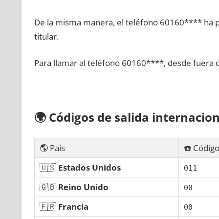
De la misma manera, el teléfono 60160**** ha po
titular.
Para llamar al teléfono 60160****, desde fuera 
🌍
Códigos dе salida internacion
🌎 País
☎️ Código
🇺🇸
Estados Unidos
011
🇬🇧
Reino Unido
00
🇫🇷
Francia
00