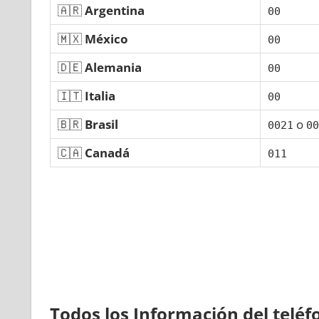
🇦🇷
Argentina
00
🇲🇽
México
00
🇩🇪
Alemania
00
🇮🇹
Italia
00
🇧🇷
Brasil
ο
0021
00
🇨🇦
Canadá
011
Todos los Información del telé