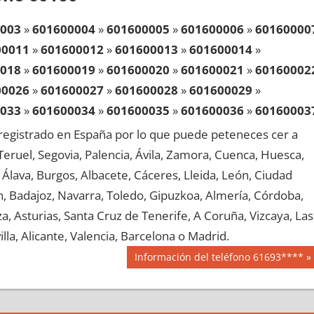
003
»
601600004
»
601600005
»
601600006
»
60160000
00011
»
601600012
»
601600013
»
601600014
»
018
»
601600019
»
601600020
»
601600021
»
60160002
00026
»
601600027
»
601600028
»
601600029
»
033
»
601600034
»
601600035
»
601600036
»
60160003
00041
»
601600042
»
601600043
»
601600044
»
egistrado en España por lo que puede peteneces cer a
048
»
601600049
»
601600050
»
601600051
»
60160005
, Teruel, Segovia, Palencia, Ávila, Zamora, Cuenca, Huesca,
00056
»
601600057
»
601600058
»
601600059
»
Álava, Burgos, Albacete, Cáceres, Lleida, León, Ciudad
063
»
601600064
»
601600065
»
601600066
»
60160006
aén, Badajoz, Navarra, Toledo, Gipuzkoa, Almería, Córdoba,
00071
»
601600072
»
601600073
»
601600074
»
, Asturias, Santa Cruz de Tenerife, A Coruña, Vizcaya, Las
078
»
601600079
»
601600080
»
601600081
»
60160008
lla, Alicante, Valencia, Barcelona o Madrid.
00086
»
601600087
»
601600088
»
601600089
»
Siguiente
Información del teléfono 61693****
093
»
601600094
»
601600095
»
601600096
»
60160009
entrada:
00101
»
601600102
»
601600103
»
601600104
»
108
»
601600109
»
601600110
»
601600111
»
60160011