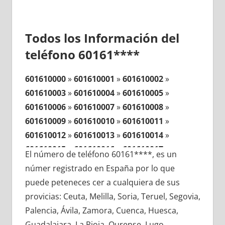
Todos los Información del
teléfono 60161****
601610000
»
601610001
»
601610002
»
601610003
»
601610004
»
601610005
»
601610006
»
601610007
»
601610008
»
601610009
»
601610010
»
601610011
»
601610012
»
601610013
»
601610014
»
601610015
»
601610016
»
601610017
»
El número de teléfono 60161****, es un
601610018
»
601610019
»
601610020
»
númer registrado en España por lo que
601610021
»
601610022
»
601610023
»
puede peteneces cer a cualquiera de sus
601610024
»
601610025
»
601610026
»
provicias: Ceuta, Melilla, Soria, Teruel, Segovia,
601610027
»
601610028
»
601610029
»
Palencia, Ávila, Zamora, Cuenca, Huesca,
601610030
»
601610031
»
601610032
»
Guadalajara, La Rioja, Ourense, Lugo,