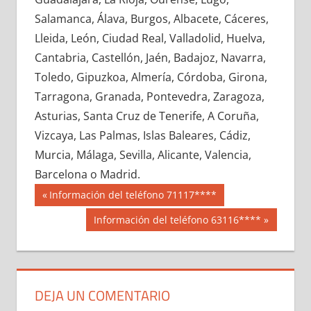
601610033
»
601610034
»
601610035
»
Salamanca, Álava, Burgos, Albacete, Cáceres,
601610036
»
601610037
»
601610038
»
Lleida, León, Ciudad Real, Valladolid, Huelva,
601610039
»
601610040
»
601610041
»
Cantabria, Castellón, Jaén, Badajoz, Navarra,
601610042
»
601610043
»
601610044
»
Toledo, Gipuzkoa, Almería, Córdoba, Girona,
601610045
»
601610046
»
601610047
»
Tarragona, Granada, Pontevedra, Zaragoza,
601610048
»
601610049
»
601610050
»
Asturias, Santa Cruz de Tenerife, A Coruña,
601610051
»
601610052
»
601610053
»
Vizcaya, Las Palmas, Islas Baleares, Cádiz,
601610054
»
601610055
»
601610056
»
Murcia, Málaga, Sevilla, Alicante, Valencia,
601610057
»
601610058
»
601610059
»
Barcelona o Madrid.
601610060
»
601610061
»
601610062
»
Navegación
60161
Entrada
Información del teléfono 71117****
601610063
»
601610064
»
601610065
»
anterior:
de
Siguiente
Información del teléfono 63116****
601610066
»
601610067
»
601610068
»
entrada:
entradas
601610069
»
601610070
»
601610071
»
601610072
»
601610073
»
601610074
»
601610075
»
601610076
»
601610077
»
DEJA UN COMENTARIO
601610078
»
601610079
»
601610080
»