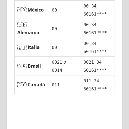
00 34
🇲🇽
México
00
60161****
🇩🇪
00 34
00
Alemania
60161****
00 34
🇮🇹
Italia
00
60161****
ο
0021
0021 34
🇧🇷
Brasil
0014
60161****
011 34
🇨🇦
Canadá
011
60161****