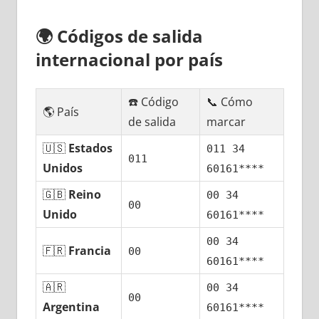
🌍
Códigos dе salida
internacional pοr país
☎️ Código
📞 Cómo
🌎 País
dе salida
marcar
🇺🇸
Estados
011 34
011
Unidos
60161****
🇬🇧
Reino
00 34
00
Unido
60161****
00 34
🇫🇷
Francia
00
60161****
🇦🇷
00 34
00
Argentina
60161****