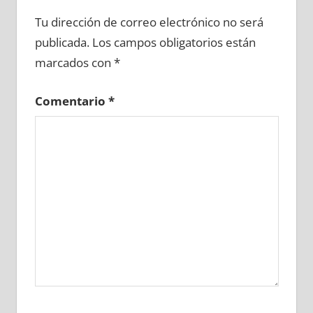
601610081
»
601610082
»
601610083
»
Tu dirección de correo electrónico no será
601610084
»
601610085
»
601610086
»
publicada.
Los campos obligatorios están
601610087
»
601610088
»
601610089
»
marcados con
*
601610090
»
601610091
»
601610092
»
601610093
»
601610094
»
601610095
»
Comentario
*
601610096
»
601610097
»
601610098
»
601610099
»
601610100
»
601610101
»
601610102
»
601610103
»
601610104
»
601610105
»
601610106
»
601610107
»
601610108
»
601610109
»
601610110
»
601610111
»
601610112
»
601610113
»
601610114
»
601610115
»
601610116
»
601610117
»
601610118
»
601610119
»
601610120
»
601610121
»
601610122
»
601610123
»
601610124
»
601610125
»
601610126
»
601610127
»
601610128
»