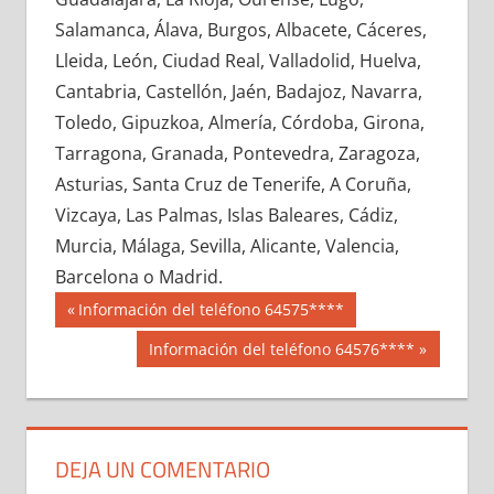
603080033
»
603080034
»
603080035
»
Salamanca, Álava, Burgos, Albacete, Cáceres,
603080036
»
603080037
»
603080038
»
Lleida, León, Ciudad Real, Valladolid, Huelva,
603080039
»
603080040
»
603080041
»
Cantabria, Castellón, Jaén, Badajoz, Navarra,
603080042
»
603080043
»
603080044
»
Toledo, Gipuzkoa, Almería, Córdoba, Girona,
603080045
»
603080046
»
603080047
»
Tarragona, Granada, Pontevedra, Zaragoza,
603080048
»
603080049
»
603080050
»
Asturias, Santa Cruz de Tenerife, A Coruña,
603080051
»
603080052
»
603080053
»
Vizcaya, Las Palmas, Islas Baleares, Cádiz,
603080054
»
603080055
»
603080056
»
Murcia, Málaga, Sevilla, Alicante, Valencia,
603080057
»
603080058
»
603080059
»
Barcelona o Madrid.
603080060
»
603080061
»
603080062
»
Navegación
60308
Entrada
Información del teléfono 64575****
603080063
»
603080064
»
603080065
»
anterior:
de
Siguiente
Información del teléfono 64576****
603080066
»
603080067
»
603080068
»
entrada:
entradas
603080069
»
603080070
»
603080071
»
603080072
»
603080073
»
603080074
»
603080075
»
603080076
»
603080077
»
DEJA UN COMENTARIO
603080078
»
603080079
»
603080080
»