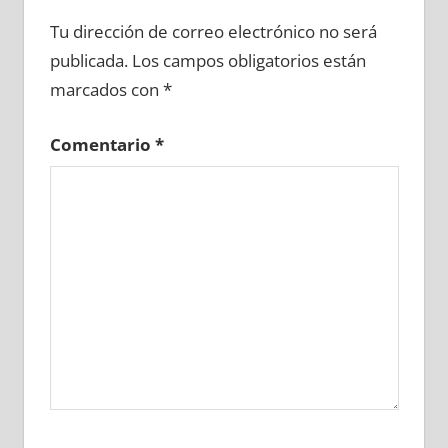
603080081
»
603080082
»
603080083
»
Tu dirección de correo electrónico no será
603080084
»
603080085
»
603080086
»
publicada.
Los campos obligatorios están
603080087
»
603080088
»
603080089
»
marcados con
*
603080090
»
603080091
»
603080092
»
603080093
»
603080094
»
603080095
»
Comentario
*
603080096
»
603080097
»
603080098
»
603080099
»
603080100
»
603080101
»
603080102
»
603080103
»
603080104
»
603080105
»
603080106
»
603080107
»
603080108
»
603080109
»
603080110
»
603080111
»
603080112
»
603080113
»
603080114
»
603080115
»
603080116
»
603080117
»
603080118
»
603080119
»
603080120
»
603080121
»
603080122
»
603080123
»
603080124
»
603080125
»
603080126
»
603080127
»
603080128
»