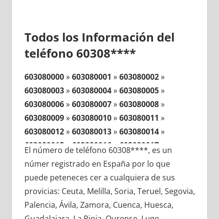
Todos los Información del
teléfono 60308****
603080000
»
603080001
»
603080002
»
603080003
»
603080004
»
603080005
»
603080006
»
603080007
»
603080008
»
603080009
»
603080010
»
603080011
»
603080012
»
603080013
»
603080014
»
603080015
»
603080016
»
603080017
»
El número de teléfono 60308****, es un
603080018
»
603080019
»
603080020
»
númer registrado en España por lo que
603080021
»
603080022
»
603080023
»
puede peteneces cer a cualquiera de sus
603080024
»
603080025
»
603080026
»
provicias: Ceuta, Melilla, Soria, Teruel, Segovia,
603080027
»
603080028
»
603080029
»
Palencia, Ávila, Zamora, Cuenca, Huesca,
603080030
»
603080031
»
603080032
»
Guadalajara, La Rioja, Ourense, Lugo,