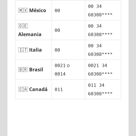
00 34
🇲🇽
México
00
60308****
🇩🇪
00 34
00
Alemania
60308****
00 34
🇮🇹
Italia
00
60308****
ο
0021
0021 34
🇧🇷
Brasil
0014
60308****
011 34
🇨🇦
Canadá
011
60308****