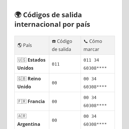
🌍
Códigos dе salida
internacional pοr país
☎️ Código
📞 Cómo
🌎 País
dе salida
marcar
🇺🇸
Estados
011 34
011
Unidos
60308****
🇬🇧
Reino
00 34
00
Unido
60308****
00 34
🇫🇷
Francia
00
60308****
🇦🇷
00 34
00
Argentina
60308****